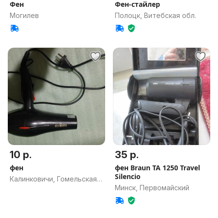
Фен
Фен-стайлер
Могилев
Полоцк, Витебская обл.
10 р.
35 р.
фен
фен Braun TA 1250 Travel
Silencio
Калинковичи, Гомельская
Минск, Первомайский
обл.