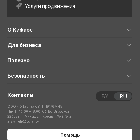
Услуги продвижения
О Куфаре
Для бизнеса
Полезно
Безопасность
Контакты
BY
RU
ООО «Куфар Тех», УНП 191767445
Пн-Пт: 10:00 – 18:00; Сб, Вс: Выходной
220029, г. Минск, ул. Красная 7А-2, 3-й
этаж
help@kufar.by
Помощь