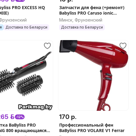
byliss PRO EXCESS HQ
Запчасти для фена (+ремонт)
0IE)
Babyliss PRO Caruso ionic
(BAB6510IRE / BAB6510 /
 Фрунзенский
Минск, Фрунзенский
BAB6520)
я
Доставка по Беларуси
Доставка по Беларуси
65 р.
170 р.
-12%
тка BaByliss PRO
Профессиональный фен
NG 800 вращающаяся
BaByliss PRO VOLARE V1 Ferrar
70E)