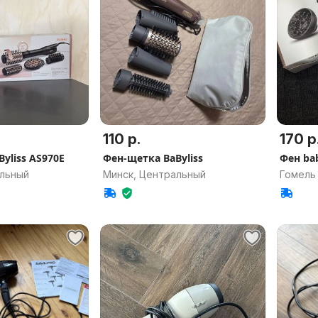
110 р.
170 р
yliss AS970E
Фен-щетка BaByliss
Фен bab
альный
Минск, Центральный
Гомель