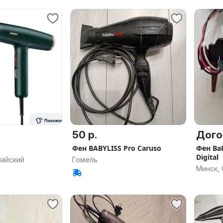
50 р.
Дого
Фен BABYLISS Pro Caruso
Фен BaB
Digital
майский
Гомель
Минск,