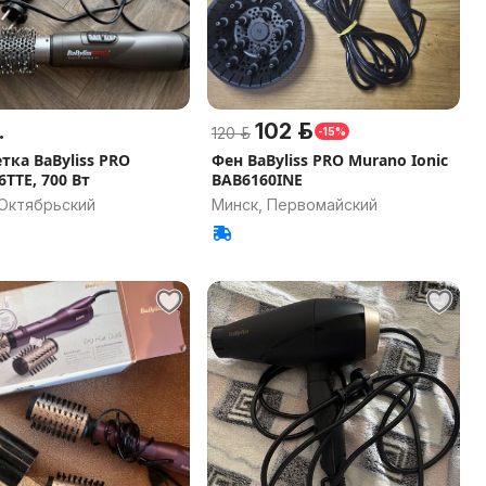
.
102 р.
120 р.
-15%
тка BaByliss PRO
Фен BaByliss PRO Murano Ionic
TTE, 700 Вт
BAB6160INE
 Октябрьский
Минск, Первомайский