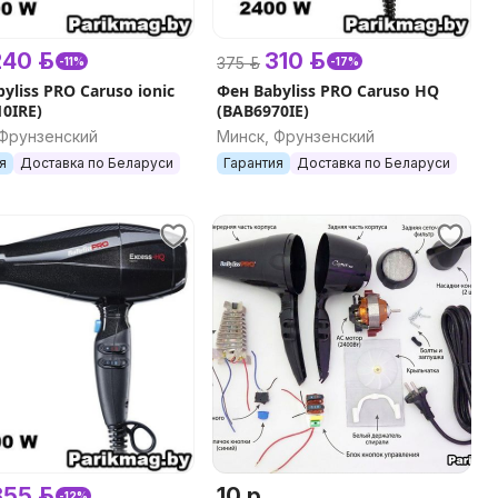
40 р.
310 р.
375 р.
-11%
-17%
yliss PRO Caruso ionic
Фен Babyliss PRO Caruso HQ
0IRE)
(BAB6970IE)
 Фрунзенский
Минск, Фрунзенский
я
Доставка по Беларуси
Гарантия
Доставка по Беларуси
55 р.
10 р.
-12%