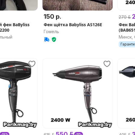
150 р.
2
270 р.
 фен BaByliss
Фен щётка Babyliss AS126E
Фен Bab
2200
(BAB651
Гомель
альный
Минск,
Гаранти
550 р.
3
615 р.
405 р.
-15%
-11%