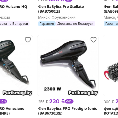
PRO Vulcano HQ
Фен BaByliss Pro Stellato
Фен Ba
(BAB7500IE)
(BAB699
нский
Минск, Фрунзенский
Минск,
авка по Беларуси
Гарантия
Доставка по Беларуси
Гаранти
230 р.
2
255 р.
300 р.
-10%
-10%
PRO Veneziano
Фен Babyliss PRO Prodigio Ionic
фен щё
INRE)
(BAB6730IRE)
ROTATI
(BAB27