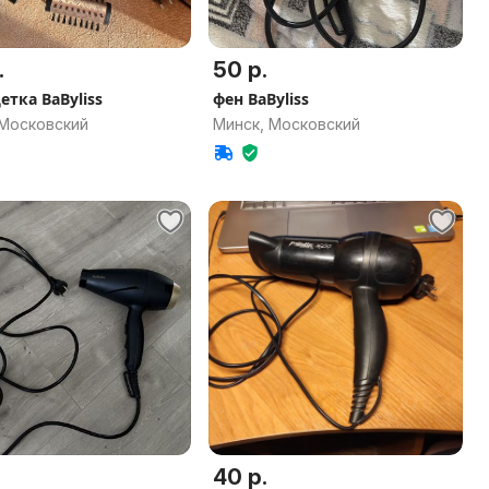
.
50 р.
етка BaByliss
фен BaByliss
 Московский
Минск, Московский
40 р.