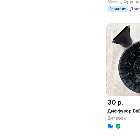
Минск, Фрунзе
Гарантия
Дост
30 р.
Диффузор BaBy
Витебск