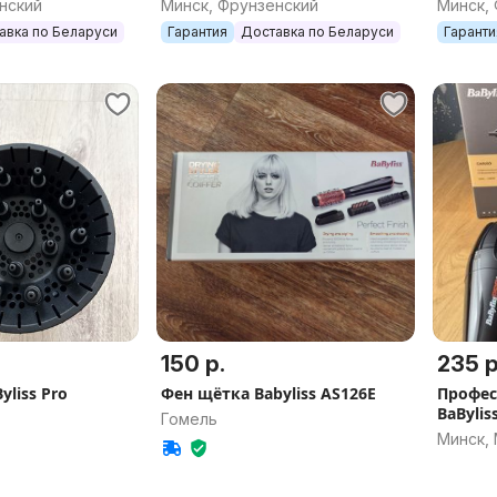
нский
Минск, Фрунзенский
Минск,
авка по Беларуси
Гарантия
Доставка по Беларуси
Гаранти
150 р.
235 р
liss Pro
Фен щётка Babyliss AS126E
Профес
BaBylis
Гомель
Минск,