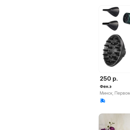
250 р.
Фен.э
Минск, Перво