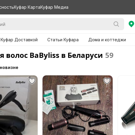
сность
Куфар Карта
Куфар Медиа
 Куфар Доставкой
Статьи Куфара
Дома и коттеджи
 волос BaByliss в Беларуси
59
 новизне