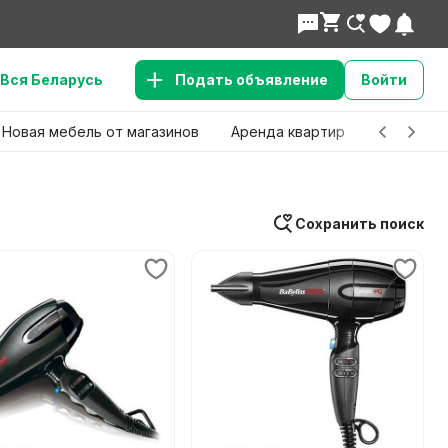
Вся Беларусь
Подать объявление
Войти
Новая мебель от магазинов
Аренда квартир
Детские 
Сохранить поиск