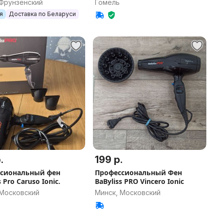
 Фрунзенский
Гомель
я
Доставка по Беларуси
.
199 р.
сиональный фен
Профессиональный Фен
s Pro Caruso Ionic.
BaByliss PRO Vincero Ionic
 Московский
Минск, Московский