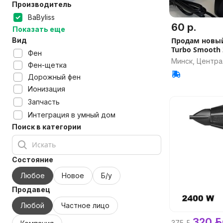
Производитель
BaByliss
60 р.
Показать еще
Вид
Продам новый
Turbo Smooth 
Фен
Минск, Центр
Фен-щетка
Дорожный фен
Ионизация
Запчасть
Интеграция в умный дом
Поиск в категории
Состояние
Любое
Новое
Б/у
Продавец
Любой
Частное лицо
320 р.
375 р.