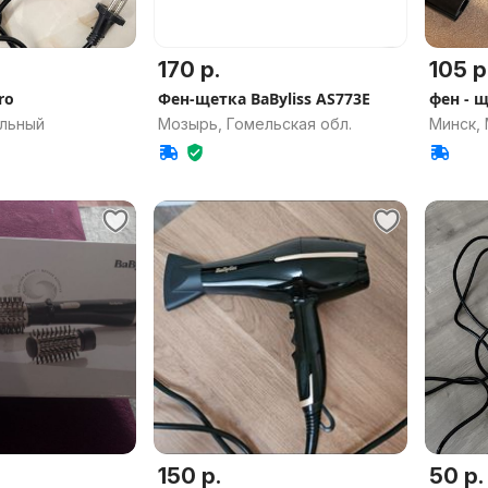
170 р.
105 р
ro
Фен-щетка BaByliss AS773E
фен - щ
альный
Мозырь, Гомельская обл.
Минск,
150 р.
50 р.