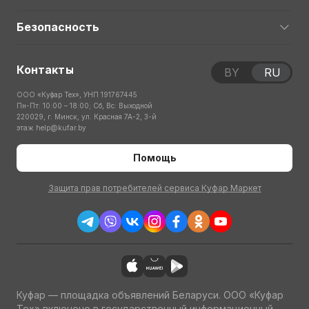
Безопасность
Контакты
BY
RU
ООО «Куфар Тех», УНП 191767445
Пн-Пт: 10:00 – 18:00; Сб, Вс: Выходной
220029, г. Минск, ул. Красная 7А-2, 3-й
этаж
help@kufar.by
Помощь
Защита прав потребителей сервиса Куфар Маркет
Куфар — площадка объявлений Беларуси. ООО «Куфар
Тех» включено в государственный информационный