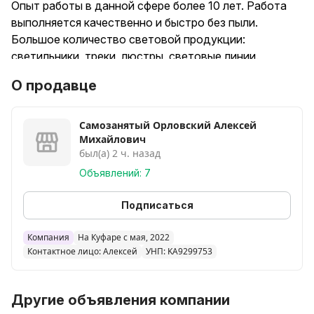
Опыт работы в данной сфере более 10 лет. Работа
выполняется качественно и быстро без пыли.
Большое количество световой продукции:
светильники, треки, люстры, световые линии.
Оказываю услуги по сливу воды и
О продавце
профилактическому ремонту потолков.
Самозанятый Орловский Алексей
Михайлович
был(а) 2 ч. назад
Объявлений: 7
Подписаться
Компания
На Куфаре с мая, 2022
Контактное лицо: Алексей
УНП: KA9299753
Другие объявления компании