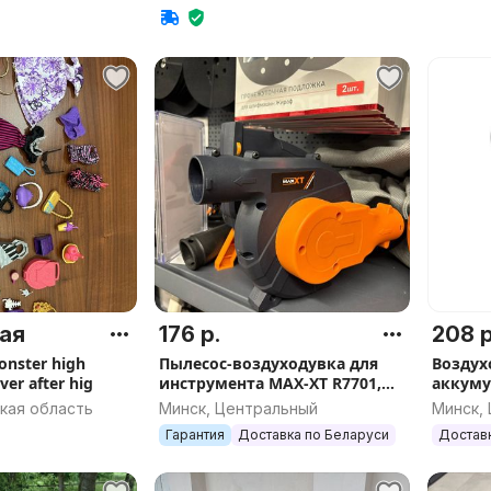
ая
176 р.
208 р
nster high
Пылесос-воздуходувка для
Воздух
er after hig
инструмента MAX-XT R7701,
аккуму
арт.3349
арт.BP
кая область
Минск, Центральный
Минск,
Гарантия
Доставка по Беларуси
Достав