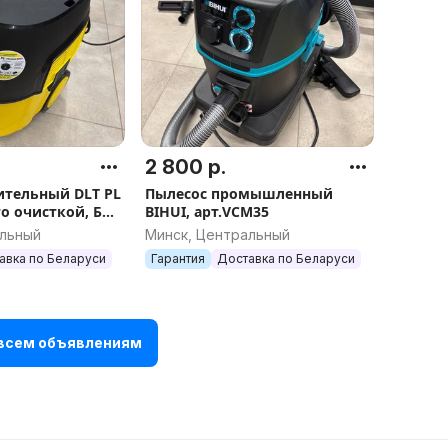
2 800 р.
ительный DLT PL
Пылесос промышленный
о очисткой, БЕЗ
BIHUI, арт.VCM35
нционного
альный
Минск, Центральный
рт.4311
авка по Беларуси
Гарантия
Доставка по Беларуси
 всем объявлениям