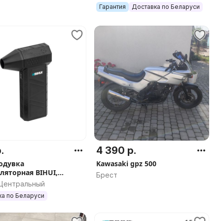
450), арт.0153
Гарантия
Доставка по Беларуси
.
4 390 р.
одувка
Kawasaki gpz 500
ляторная BIHUI,
Брест
G22
 Центральный
ка по Беларуси