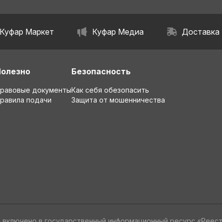
Куфар Маркет
Куфар Медиа
Доставка
Полезно
Безопасность
равовые документы
Как себя обезопасить
равила подачи
Защита от мошенничества
» включено в государственный информационный ресурс «Реес