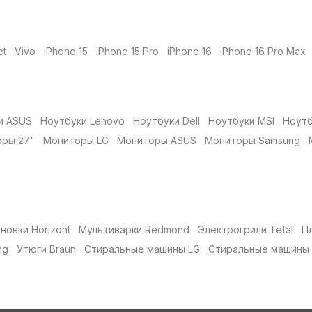
et
Vivo
iPhone 15
iPhone 15 Pro
iPhone 16
iPhone 16 Pro Max
и ASUS
Ноутбуки Lenovo
Ноутбуки Dell
Ноутбуки MSI
Ноутб
ры 27"
Мониторы LG
Мониторы ASUS
Мониторы Samsung
новки Horizont
Мультиварки Redmond
Электрогрили Tefal
П
ng
Утюги Braun
Стиральные машины LG
Стиральные машины 