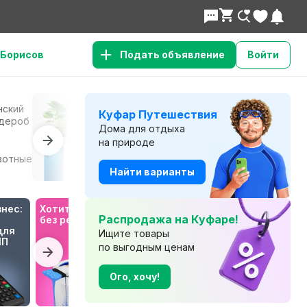
Борисов
Подать объявление
Войти
нский
Сад и
К
Куфар Путешествия
Все для дома
дероб
огород
т
Дома для отдыха
на природе
Телефоны и
Б
вотные
Электроника
планшеты
т
Найти варианты
нес: 
Хотите отпуск 
Будьте в курсе 
Распродажа на Куфаре!
без ремонта?
с Куфар 
ля 
Медиа!
Ищите товары
ИП
по выгодным ценам
Ого, хочу!