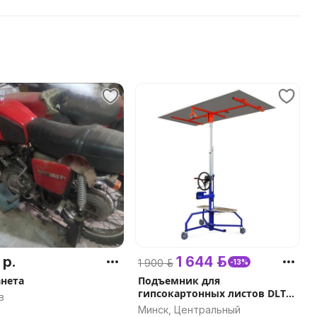
 р.
1 644 р.
1 900 р.
-13%
нета
Подъемник для
гипсокартонных листов DLT
в
PLAC 450 (он же EDMA PLAC
Минск, Центральный