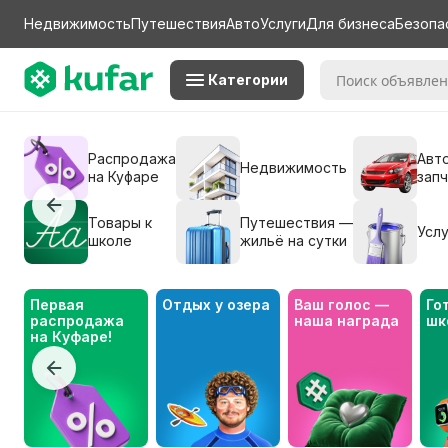
Недвижимость
Путешествия
Авто
Услуги
Для бизнеса
Безопа
Категории
Распродажа
Авто
Недвижимость
на Куфаре
зап
Товары к
Путешествия —
Услу
школе
жильё на сутки
Первая 
Отдых у озера
Ваш голос — 
Го
распродажа 
наша награда
шк
на Куфаре!