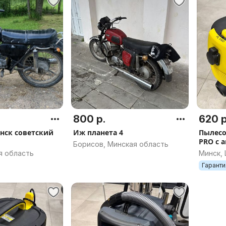
800 р.
620 р
нск советский
Иж планета 4
Пылесо
PRO с а
Борисов, Минская область
я область
Минск,
Гаранти