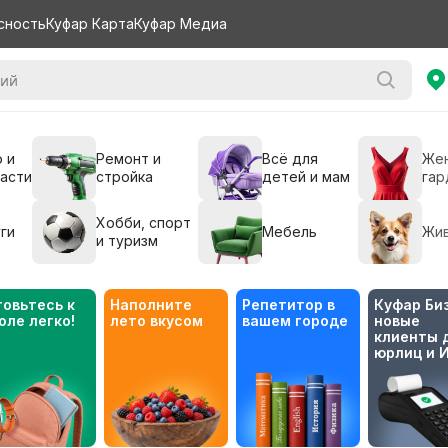
сность
Куфар Карта
Куфар Медиа
 и
Ремонт и
Всё для
Же
части
стройка
детей и мам
гар
Хобби, спорт
ги
Мебель
Жи
и туризм
товьтесь к 
Наполните 
Репетитор в 
Куфар Биз
оле легко!
лето вкусом
вашем городе
новые 
клиенты д
юрлиц и 