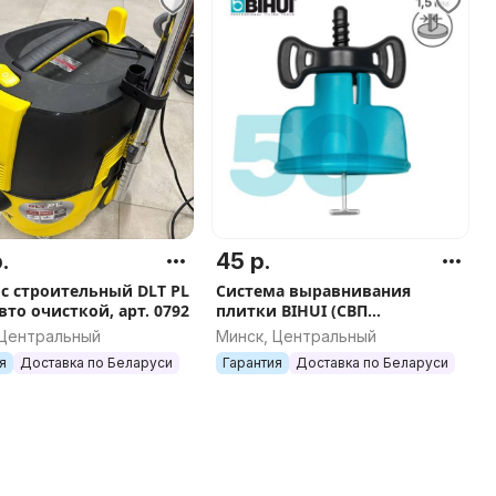
.
45 р.
с строительный DLT PL
Система выравнивания
вто очисткой, арт. 0792
плитки BIHUI (СВП
многоразовая), 1,5мм, 50шт,
 Центральный
Минск, Центральный
арт.TSL50
я
Доставка по Беларуси
Гарантия
Доставка по Беларуси