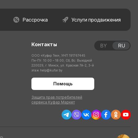
Рассрочка
Услуги продвижения
Контакты
BY
RU
ООО «Куфар Тех», УНП 191767445
Пн-Пт: 10:00 – 18:00; Сб, Вс: Выходной
220029, г. Минск, ул. Красная 7А-2, 3-й
этаж
help@kufar.by
Помощь
Защита прав потребителей
сервиса Куфар Маркет
тр