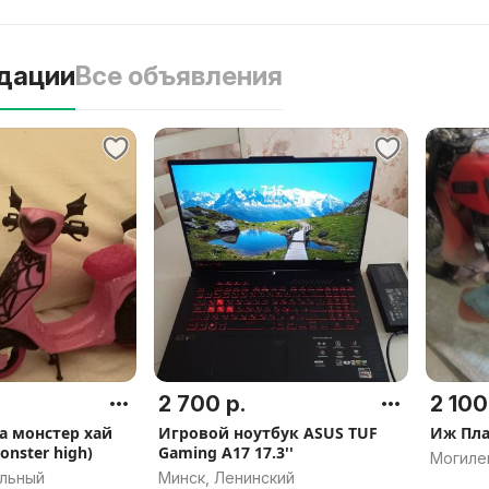
дации
Все объявления
2 700 р.
2 100
а монстер хай
Игровой ноутбук ASUS TUF
Иж Пла
nster high)
Gaming A17 17.3''
Могиле
альный
Минск, Ленинский