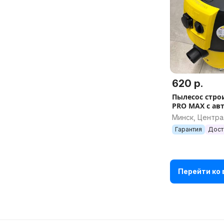
620 р.
Пылесос стро
PRO MAX с авт
пульта диста
Минск, Центр
управления, а
Гарантия
Дост
Перейти ко