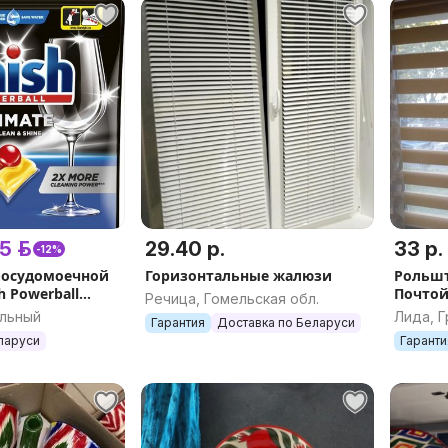
5 р.
29.40 р.
33 р.
-12%
посудомоечной
Горизонтальные жалюзи
Рольшт
 Powerball
Почто
Речица, Гомельская обл.
n 1 Лимон (100
альный
Лида, Г
Гарантия
Доставка по Беларуси
ларуси
Гаранти