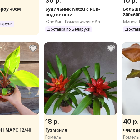
30 р.
10 р.
роу 40см
Будильник Netzu с RGB-
Больша
подсветкой
800х60
АКЦИЯ 
Жлобин, Гомельская обл.
Минск,
ларуси
Доставка по Беларуси
Достав
18 р.
40 р.
 МАРС 12/40
Гузмания
Филоде
Гомель
Гомель