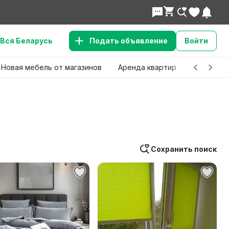
Вся Беларусь
Подать объявление
Войти
Новая мебель от магазинов
Аренда квартир
Детские 
Сохранить поиск