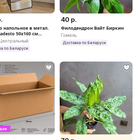
.
40 р.
о напольное в метал.
Филодендрон Вайт Биркин
adesto 50х160 см
Гомель
й)
 Центральный
Доставка по Беларуси
ка по Беларуси
одаж