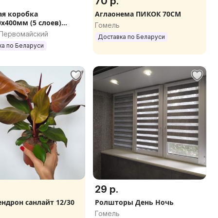
70 р.
я коробка
Аглаонема ПИКОК 70СМ
0х400мм (5 слоев)
Гомель
каждая 6ая в подарок
 Первомайский
Доставка по Беларуси
ка по Беларуси
29 р.
ндрон санлайт 12/30
Ролшторы День Ночь
Гомель