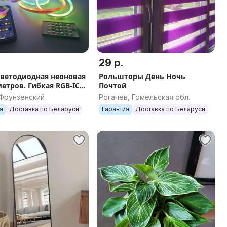
29 р.
светодиодная неоновая
Рольшторы День Ночь
метров. Гибкая RGB-IC
Почтой
 пультом и
 Фрунзенский
Рогачев, Гомельская обл.
лером неон гирлянда
я
Доставка по Беларуси
Гарантия
Доставка по Беларуси