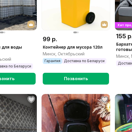
Хит пр
155 р
99 р.
Бархат
л для воды
Контейнер для мусора 120л
готовы
Минск, Октябрьский
Минск,
ьский
Гарантия
Доставка по Беларуси
Достав
авка по Беларуси
вонить
Позвонить