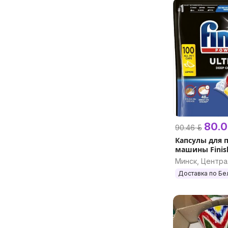
80.0
90.46 р.
Капсулы для 
машины Finish
Ultimate All I
Минск, Центр
шт)
Доставка по Бе