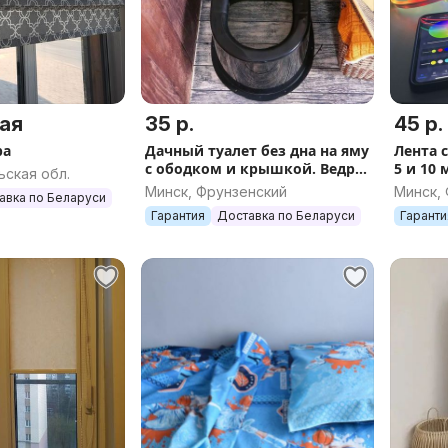
ая
35 р.
45 р.
ра
Дачный туалет без дна на яму
Лента 
с ободком и крышкой. Ведро
5 и 10 
ьская обл.
унитаз для уличного туалета
neon с
Минск, Фрунзенский
Минск,
авка по Беларуси
на даче
контро
Гарантия
Доставка по Беларуси
Гаранти