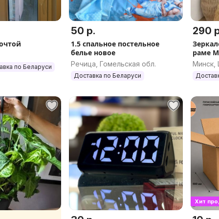
50 р.
290 р
очтой
1.5 спальное постельное
Зеркал
белье новое
раме M
(черны
Речица, Гомельская обл.
Минск,
авка по Беларуси
Доставка по Беларуси
Достав
Хит пр