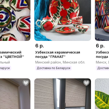
6 р.
6 р.
ерамический
Узбекская керамическая
Узбекс
з ''ЦВЕТНОЙ''
посуда ''ГРАНАТ''
посуда
альный
Минский район, Минская обл.
Минск,
ларуси
Доставка по Беларуси
Достав