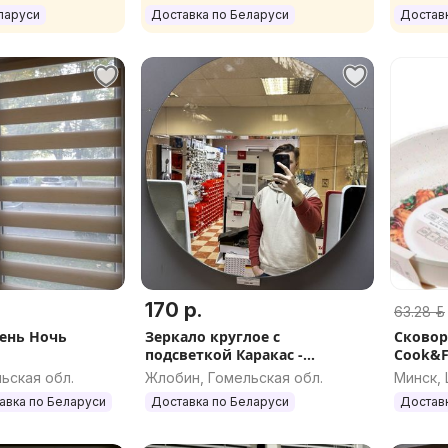
ларуси
Доставка по Беларуси
Достав
170 р.
63.28 р.
ень Ночь
Зеркало круглое с
Сковоро
подсветкой Каракас -
Cook&F
ЛИКВИДАЦИЯ
ьская обл.
Жлобин, Гомельская обл.
Минск,
авка по Беларуси
Доставка по Беларуси
Достав