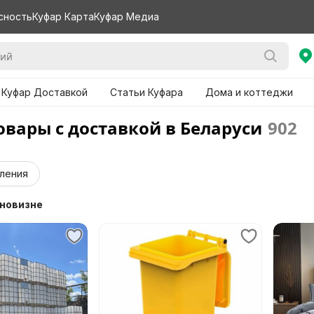
сность
Куфар Карта
Куфар Медиа
 Куфар Доставкой
Статьи Куфара
Дома и коттеджи
овары с доставкой в Беларуси
902
ления
 новизне