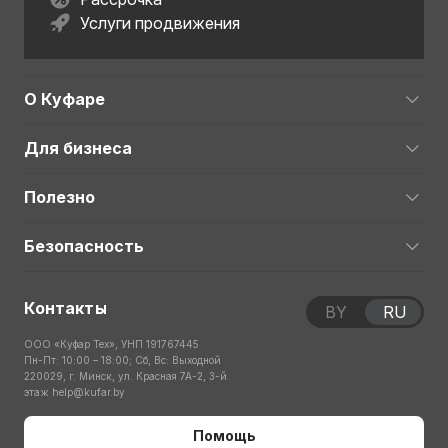
Услуги продвижения
О Куфаре
Для бизнеса
Полезно
Безопасность
Контакты
BY
RU
ООО «Куфар Тех», УНП 191767445
Пн-Пт: 10:00 – 18:00; Сб, Вс: Выходной
220029, г. Минск, ул. Красная 7А-2, 3-й
этаж
help@kufar.by
Помощь