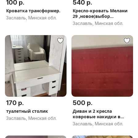
100 р.
540 р.
Кроватка трансформер.
Кресло-кровать Мелани
29 ,новое(выбор
Заславль, Минская обл.
расцветок),доставка по
Заславль, Минская обл.
РБ.
170 р.
500 р.
туалетный столик
Диван и 2 кресла
ковровые накидки в
Заславль, Минская обл.
подарок
Заславль, Минская обл.