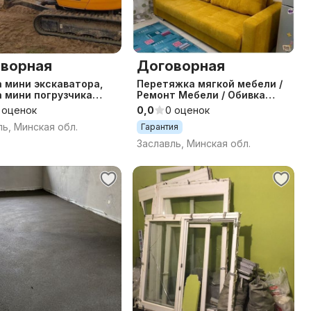
ворная
Договорная
 мини экскаватора,
Перетяжка мягкой мебели /
 мини погрузчика
Ремонт Мебели / Обивка
ие свай, канализация
Мебели / Реставрация
 оценок
0,0
0 оценок
юч.
Мебели / Диван / Кровать
ль, Минская обл.
Гарантия
Заславль, Минская обл.