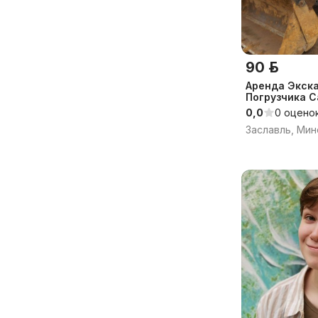
90 р.
Аренда Экск
Погрузчика 
Демонтаж
0,0
0 оцено
Заславль, Мин