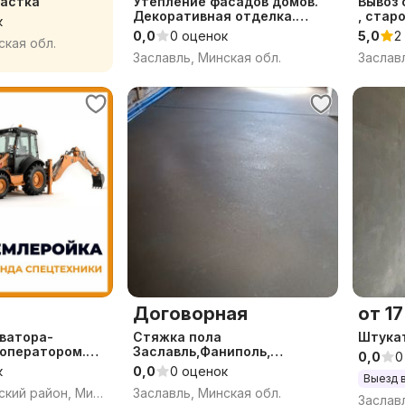
частка
Утепление фасадов домов.
Вывоз 
Декоративная отделка.
, стар
к
Покраска.
0,0
0 оценок
5,0
2
ская обл.
Заславль, Минская обл.
Заслав
Договорная
от 17 
ватора-
Стяжка пола
Штукат
Заславль,Фаниполь,
0,0
0
боты. Копка
Колодищи, Минск,полусухая
к
0,0
0 оценок
Выезд 
 Планировка
механизированная
Заславль, Минский район, Минская область
Заславль, Минская обл.
Заслав