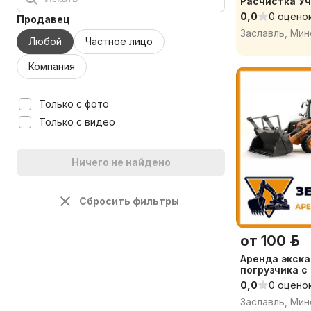
Расчистка У
0,0
0 оцено
Продавец
Заславль, Мин
Любой
Частное лицо
Компания
Только с фото
Только с видео
Ничего не найдено
Сбросить фильтры
от 100 р.
Аренда экска
погрузчика с оператором.
Земляные ра
0,0
0 оцено
траншей, ям,
участка