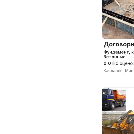
Договорн
Фундамент, 
бетонные
работы,мона
0,0
0 оцено
/ Гарантия и 
Заславль, Мин
качество