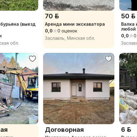
70 р.
50 р.
 бурьяна (выезд
Аренда мини экскаватора
Валка 
любой
0,0
0 оценок
к
0,0
0
Заславль, Минская обл.
ская обл.
Заслав
ая
Договорная
6 р.