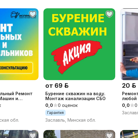
от 69 р.
20 р.
льный Ремонт
Бурение скважин на воду.
Ремон
Машин и
Монтаж канализации СБО
любой 
в Заславль с
обращ
к
0,0
0 оценок
0,0
0
Дом и Офис
Заслав
Гарантия
ская обл.
Заславль, Минская обл.