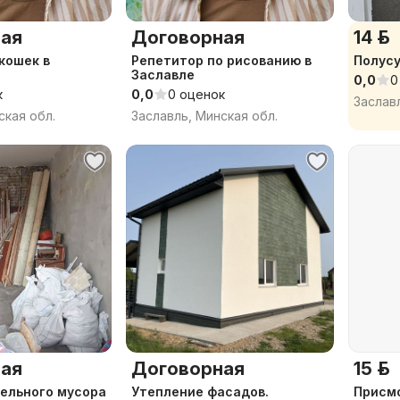
ая
Договорная
14 р.
 кошек в
Репетитор по рисованию в
Полусу
Заславле
0,0
0
к
0,0
0 оценок
Заслав
ская обл.
Заславль, Минская обл.
ая
Договорная
15 р.
ельного мусора
Утепление фасадов.
Присмо