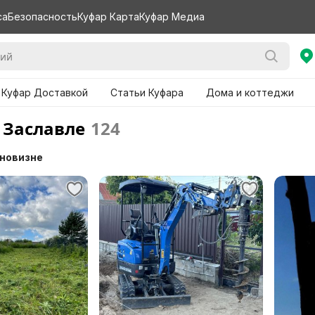
са
Безопасность
Куфар Карта
Куфар Медиа
 Куфар Доставкой
Статьи Куфара
Дома и коттеджи
 Заславле
124
 новизне