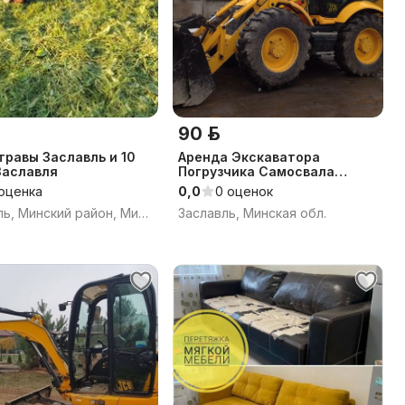
90 р.
травы Заславль и 10
Аренда Экскаватора
Заславля
Погрузчика Самосвала
Демонтаж
 оценка
0,0
0 оценок
Заславль, Минский район, Минская область
Заславль, Минская обл.