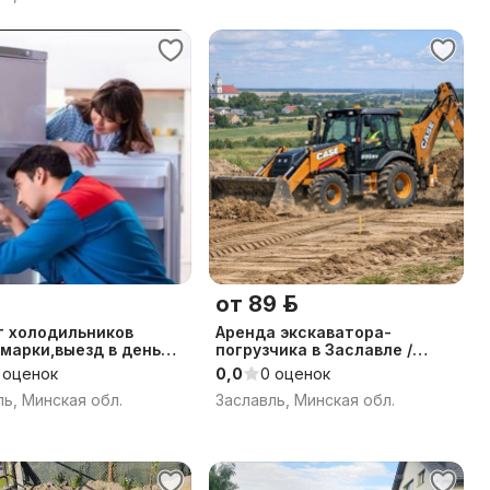
от 89 р.
т холодильников
Аренда экскаватора-
марки,выезд в день
погрузчика в Заславле /
ения
Земляные услуги
 оценок
0,0
0 оценок
ль, Минская обл.
Заславль, Минская обл.