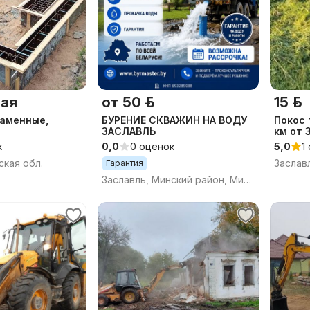
ая
от 50 р.
15 р.
каменные,
БУРЕНИЕ СКВАЖИН НА ВОДУ
Покос 
ЗАСЛАВЛЬ
км от 
литные работы
к
0,0
0 оценок
5,0
1
договор,
ская обл.
Гарантия
Заславль, Минский район, Минская область