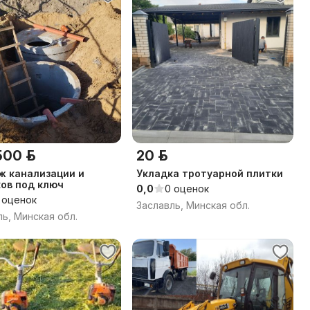
500 р.
20 р.
ии и
Укладка тротуарной плитки
ов под ключ
0,0
0 оценок
 оценок
Заславль, Минская обл.
ль, Минская обл.