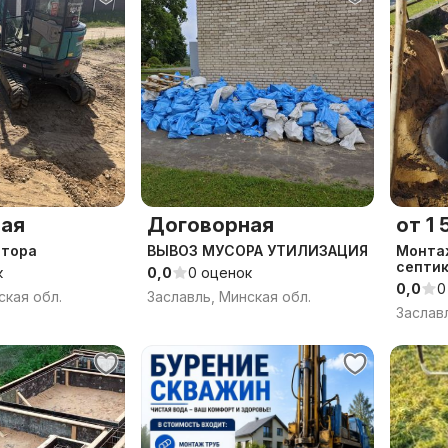
ая
Договорная
от 1 
атора
ВЫВОЗ МУСОРА УТИЛИЗАЦИЯ
Монтаж канализац
септик
к
0,0
0 оценок
0,0
0
ская обл.
Заславль, Минская обл.
Заслав