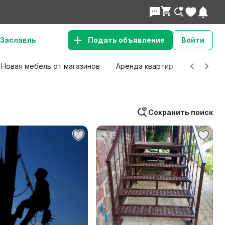
Заславль
Подать объявление
Войти
Новая мебель от магазинов
Аренда квартир
Детские 
Сохранить поиск