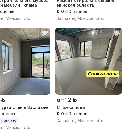
строительного мусора
Ремонт стиральных машин
ой мебели , хлама
минская область
 оценки
0,0
0 оценок
ль, Минская обл.
Заславль, Минская обл.
р.
от 12 р.
урка стен в Заславле
Стяжка пола
 оценок
0,0
0 оценок
Заславль, Минская обл.
в регионы
ль, Минская обл.