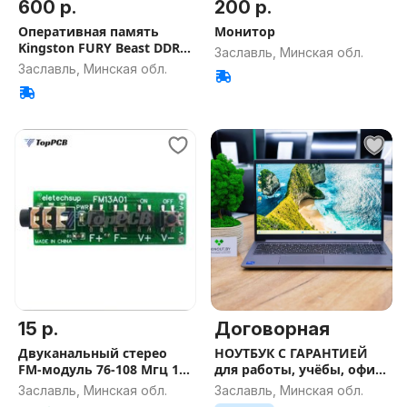
600 р.
200 р.
Оперативная память
Монитор
Kingston FURY Beast DDR4
Заславль, Минская обл.
32GB
Заславль, Минская обл.
15 р.
Договорная
Двуканальный стерео
НОУТБУК С ГАРАНТИЕЙ
FM-модуль 76-108 Мгц 16
для работы, учёбы, офиса
руб.
и игр
Заславль, Минская обл.
Заславль, Минская обл.