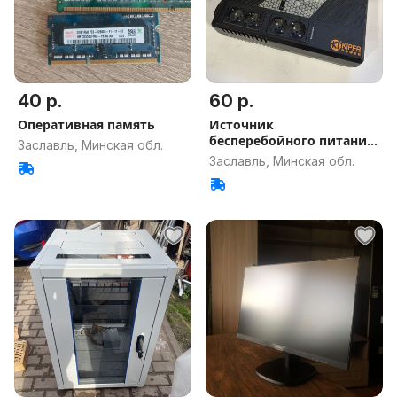
40 р.
60 р.
Оперативная память
Источник
бесперебойного питания
Заславль, Минская обл.
Kiper Power Compac
Заславль, Минская обл.