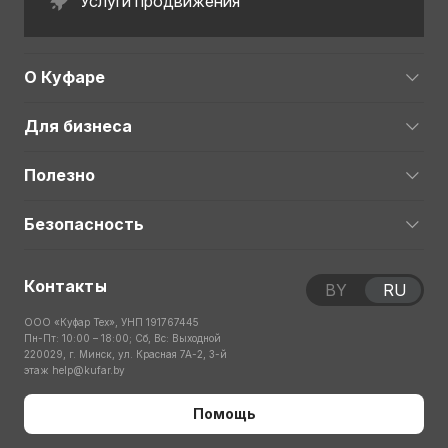
Услуги продвижения
О Куфаре
Для бизнеса
Полезно
Безопасность
Контакты
BY
RU
ООО «Куфар Тех», УНП 191767445
Пн-Пт: 10:00 – 18:00; Сб, Вс: Выходной
220029, г. Минск, ул. Красная 7А-2, 3-й
этаж
help@kufar.by
Помощь