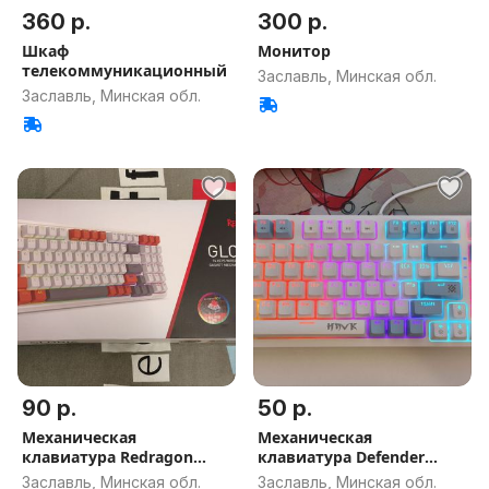
360 р.
300 р.
Шкаф
Монитор
телекоммуникационный
Заславль, Минская обл.
Заславль, Минская обл.
90 р.
50 р.
Механическая
Механическая
клавиатура Redragon
клавиатура Defender
Gloria, новая
Hawk (Red свитчи)
Заславль, Минская обл.
Заславль, Минская обл.