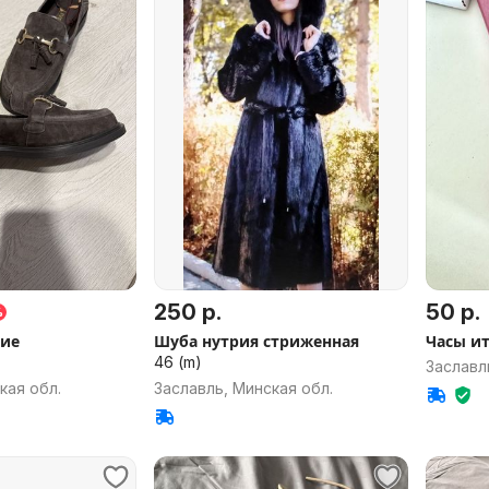
250 р.
50 р.
%
ие
Шуба нутрия стриженная
Часы и
46 (m)
Заславл
кая обл.
Заславль, Минская обл.