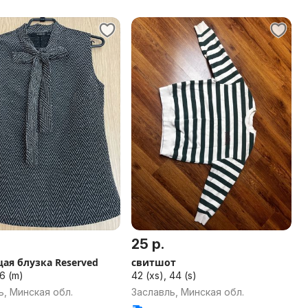
25 р.
ая блузка Reserved
свитшот
46 (m)
42 (xs), 44 (s)
ь, Минская обл.
Заславль, Минская обл.