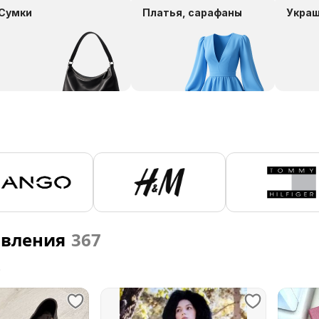
Сумки
Платья, сарафаны
Укра
явления
367
е