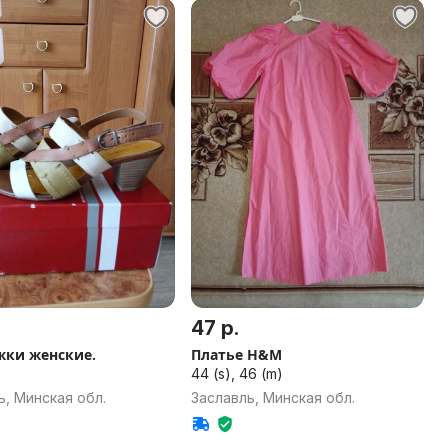
47 р.
жки женские.
Платье H&M
44 (s), 46 (m)
ь, Минская обл.
Заславль, Минская обл.