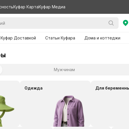
сность
Куфар Карта
Куфар Медиа
 Куфар Доставкой
Статьи Куфара
Дома и коттеджи
ры
Мужчинам
Одежда
Для беременн