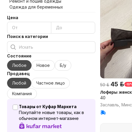
Ремонт и пошив одежды
Одежда для беременных
Цена
Поиск в категории
Состояние
Любое
Новое
Б/у
Продавец
Любой
Частное лицо
45 р.
50 р.
-10
Лоферы женск
Компания
40
Заславль, Минс
Товары от Куфар Маркета
Покупайте новые товары, как в
обычном интернет-магазине