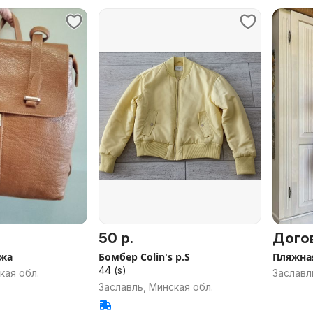
50 р.
Дого
ожа
Бомбер Colin's p.S
Пляжна
44 (s)
кая обл.
Заславл
Заславль, Минская обл.