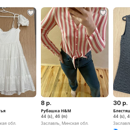
8 р.
30 р.
тья
Рубашка H&M
Блестящ
44 (s), 46 (m)
44 (s), 
кая обл.
Заславль, Минская обл.
Заславл