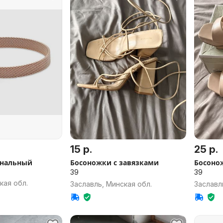
15 р.
25 р.
инальный
Босоножки с завязками
Босоно
39
39
кая обл.
Заславль, Минская обл.
Заславл