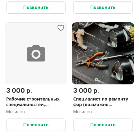
Позвонить
Позвонить
3 000 р.
3 000 р.
Рабочие строительных
Специалист по ремонту
специальностей,
фар (возможно
водители категорий
обучение)
Могилев
Могилев
В,ВЕ,С
Позвонить
Позвонить