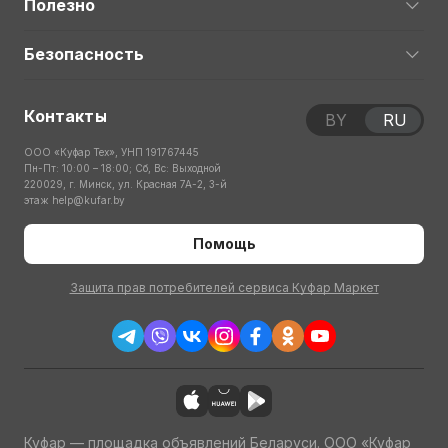
Полезно
Безопасность
Контакты
BY
RU
ООО «Куфар Тех», УНП 191767445
Пн-Пт: 10:00 – 18:00; Сб, Вс: Выходной
220029, г. Минск, ул. Красная 7А-2, 3-й
этаж
help@kufar.by
Помощь
Защита прав потребителей сервиса Куфар Маркет
Куфар — площадка объявлений Беларуси. ООО «Куфар