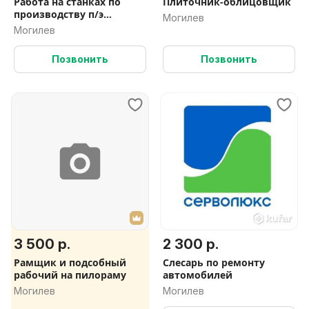
Работа на станках по
Плиточник-облицовщик
производству п/э
Могилев
пакетов
Могилев
Позвонить
Позвонить
3 500 р.
2 300 р.
Рамщик и подсобный
Слесарь по ремонту
рабочий на пилораму
автомобилей
Могилев
Могилев