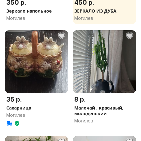
350 р.
450 р.
Зеркало напольное
ЗЕРКАЛО ИЗ ДУБА
Могилев
Могилев
35 р.
8 р.
Сахарница
Малочай , красивый,
молоденький
Могилев
Могилев