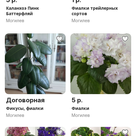
5 р.
1 р.
Каланхоэ Пинк
Фиалки трейлерных
Баттерфляй
сортов
Могилев
Могилев
Договорная
5 р.
Фикусы, фиалки
Фиалки
Могилев
Могилев