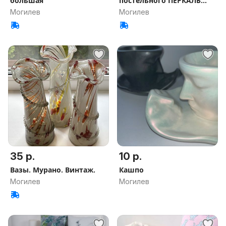
большая
постельного ПЕРКАЛЬ
100% хлопок
Могилев
Могилев
35 р.
10 р.
Вазы. Мурано. Винтаж.
Кашпо
Могилев
Могилев