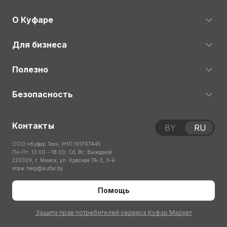
О Куфаре
Для бизнеса
Полезно
Безопасность
Контакты
BY
RU
ООО «Куфар Тех», УНП 191767445
Пн-Пт: 10:00 – 18:00; Сб, Вс: Выходной
220029, г. Минск, ул. Красная 7А-2, 3-й
этаж
help@kufar.by
Помощь
Защита прав потребителей сервиса Куфар Маркет