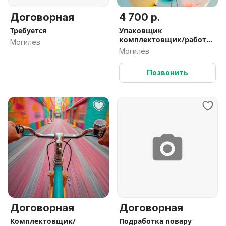
Договорная
4 700 р.
Требуется
Упаковщик
комплектовщик/работа
Могилев
вахтой
Могилев
Позвонить
Договорная
Договорная
Комплектовщик/
Подработка повару