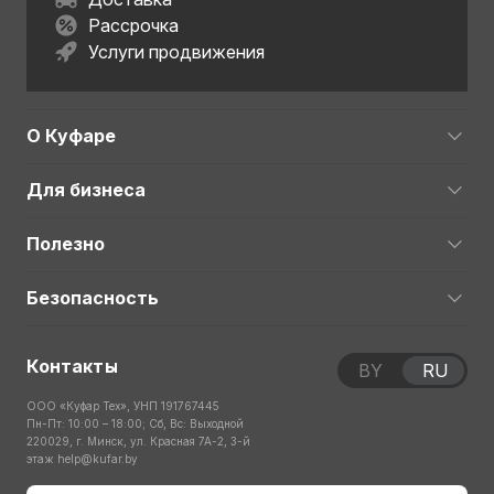
Рассрочка
Услуги продвижения
О Куфаре
Для бизнеса
Полезно
Безопасность
Контакты
BY
RU
ООО «Куфар Тех», УНП 191767445
Пн-Пт: 10:00 – 18:00; Сб, Вс: Выходной
220029, г. Минск, ул. Красная 7А-2, 3-й
этаж
help@kufar.by