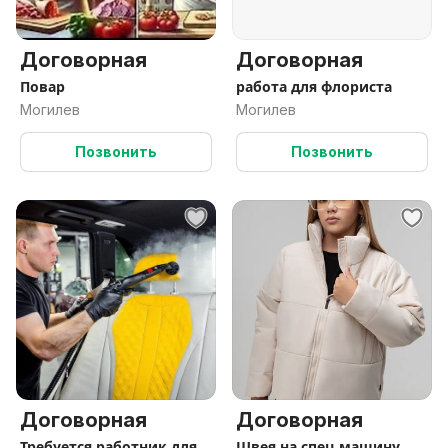
Договорная
Договорная
Повар
работа для флориста
Могилев
Могилев
Позвонить
Позвонить
Договорная
Договорная
Требуется работник для
Швея на спец машину