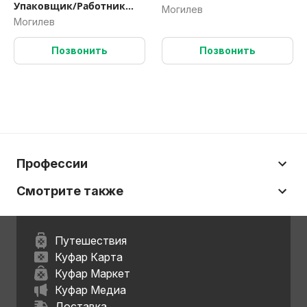
Упаковщик/Работник
Могилев
склада (вахта)
Могилев
Позвонить
Позвонить
Профессии
Смотрите также
Путешествия
Куфар Карта
Куфар Маркет
Куфар Медиа
Доставка