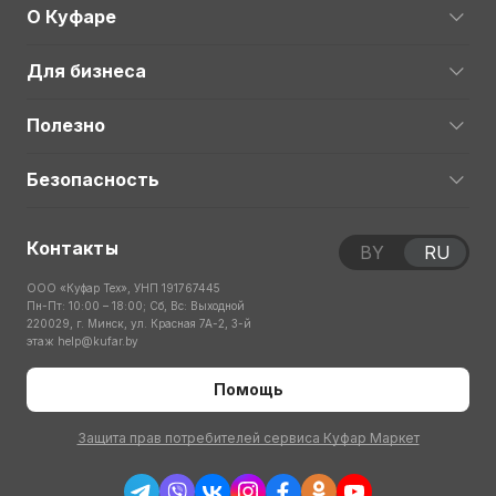
О Куфаре
Для бизнеса
Полезно
Безопасность
Контакты
BY
RU
ООО «Куфар Тех», УНП 191767445
Пн-Пт: 10:00 – 18:00; Сб, Вс: Выходной
220029, г. Минск, ул. Красная 7А-2, 3-й
этаж
help@kufar.by
Помощь
Защита прав потребителей сервиса Куфар Маркет