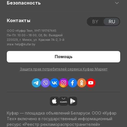
Безопасность
Контакты
BY
RU
ООО «Куфар Тех», УНП 191767445
Пн-Пт: 10:00 – 18:00; Сб, Вс: Выходной
220029, г. Минск, ул. Красная 7А-2, 3-й
этаж
help@kufar.by
Помощь
Защита прав потребителей сервиса Куфар Маркет
Куфар — площадка объявлений Беларуси. ООО «Куфар
Тех» включено в государственный информационный
ресурс «Реестр рекламораспространителей»