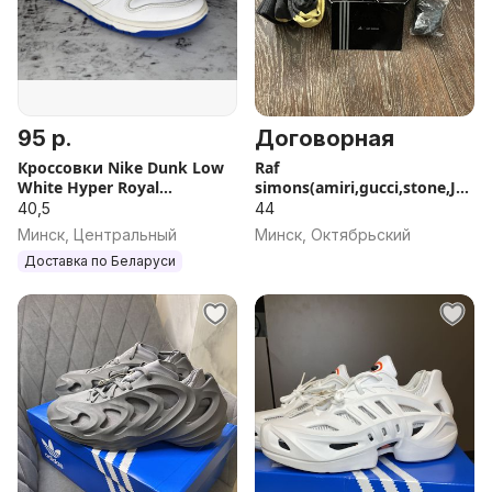
95 р.
Договорная
Кроссовки Nike Dunk Low
Raf
White Hyper Royal
simons(amiri,gucci,stone,Jer
оригинал
emy,vetements,nn9)
40,5
44
Минск, Центральный
Минск, Октябрьский
Доставка по Беларуси