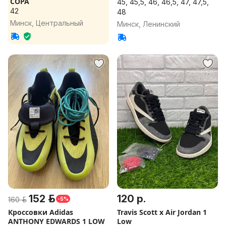
COPA
45, 45,5, 46, 46,5, 47, 47,5,
42
48
Минск, Центральный
Минск, Ленинский
152 р.
120 р.
160 р.
-5%
Кроссовки Adidas
Travis Scott x Air Jordan 1
ANTHONY EDWARDS 1 LOW
Low