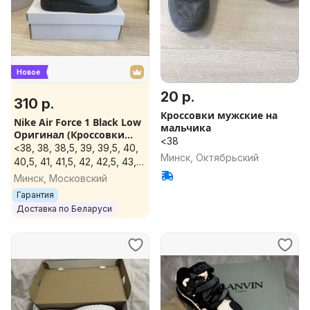
Новое
20 р.
310 р.
Кроссовки мужские на
Nike Air Force 1 Black Low
мальчика
Оригинал (Кроссовки
<38
мужские / женские )
<38, 38, 38,5, 39, 39,5, 40,
Минск, Октябрьский
40,5, 41, 41,5, 42, 42,5, 43,
43,5, 44, 44,5, 45, 45,5, 46,
Минск, Московский
46,5
Гарантия
Доставка по Беларуси