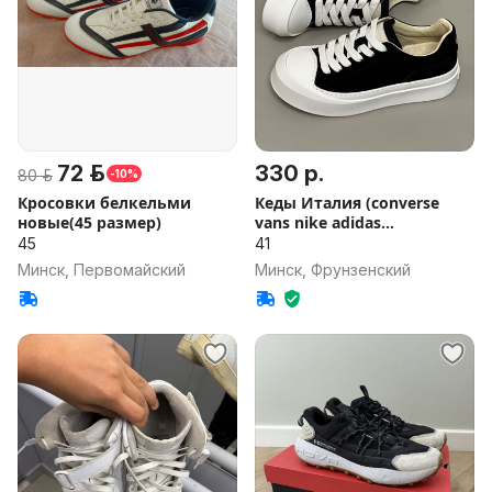
72 р.
330 р.
80 р.
-10%
Кросовки белкельми
Кеды Италия (converse
новые(45 размер)
vans nike adidas
кроссовки)
45
41
Минск, Первомайский
Минск, Фрунзенский