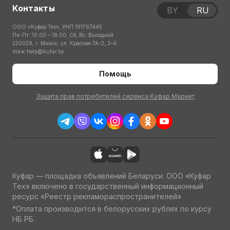
Контакты
BY
RU
ООО «Куфар Тех», УНП 191767445
Пн-Пт: 10:00 – 18:00; Сб, Вс: Выходной
220029, г. Минск, ул. Красная 7А-2, 3-й
этаж
help@kufar.by
Помощь
Защита прав потребителей сервиса Куфар Маркет
Куфар — площадка объявлений Беларуси. ООО «Куфар
Тех» включено в государственный информационный
ресурс «Реестр рекламораспространителей»
*Оплата производится в белорусских рублях по курсу
НБ РБ.