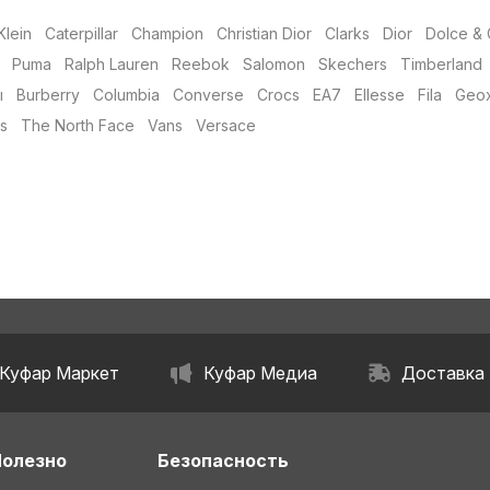
Klein
Caterpillar
Champion
Christian Dior
Clarks
Dior
Dolce &
Puma
Ralph Lauren
Reebok
Salomon
Skechers
Timberland
ы
Burberry
Columbia
Converse
Crocs
EA7
Ellesse
Fila
Geo
s
The North Face
Vans
Versace
Куфар Маркет
Куфар Медиа
Доставка
Полезно
Безопасность