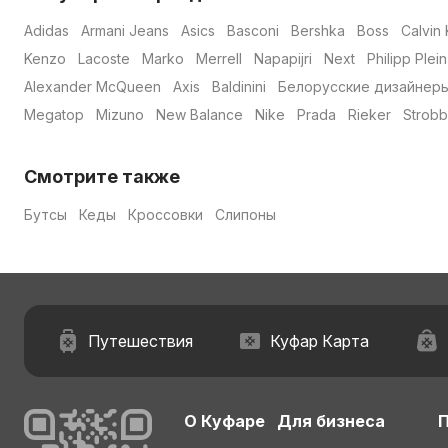
Adidas
Armani Jeans
Asics
Basconi
Bershka
Boss
Calvin 
Kenzo
Lacoste
Marko
Merrell
Napapijri
Next
Philipp Plein
Alexander McQueen
Axis
Baldinini
Белорусские дизайнер
Megatop
Mizuno
New Balance
Nike
Prada
Rieker
Strobb
Смотрите также
Бутсы
Кеды
Кроссовки
Слипоны
Путешествия
Куфар Карта
О Куфаре
Для бизнеса