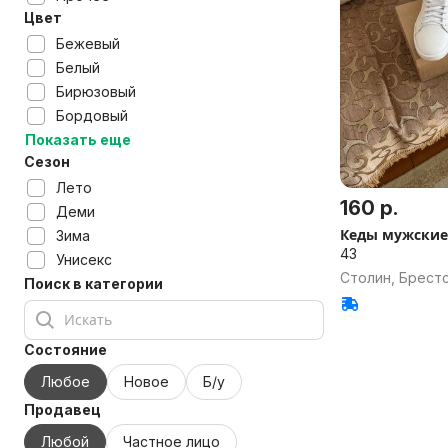
Цвет
Бежевый
Белый
Бирюзовый
Бордовый
Показать еще
Сезон
Лето
160 р.
Деми
Кеды мужские
Зима
43
Унисекс
Столин, Брестс
Поиск в категории
Состояние
Любое
Новое
Б/у
Продавец
Любой
Частное лицо