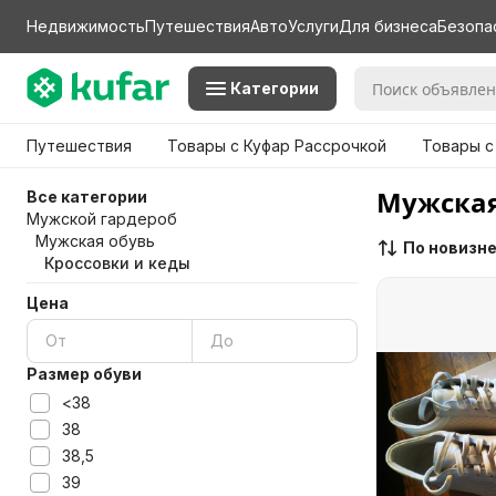
Недвижимость
Путешествия
Авто
Услуги
Для бизнеса
Безопа
Категории
Путешествия
Товары с Куфар Рассрочкой
Товары с
Мужская
Все категории
Мужской гардероб
Мужская обувь
По новизн
Кроссовки и кеды
Цена
Размер обуви
<38
38
38,5
39