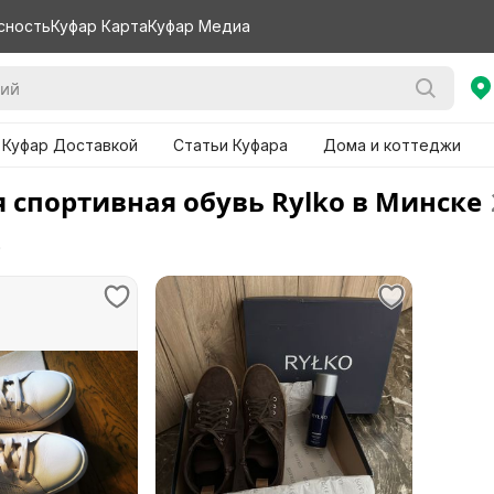
сность
Куфар Карта
Куфар Медиа
 Куфар Доставкой
Статьи Куфара
Дома и коттеджи
 спортивная обувь Rylko в Минске
е