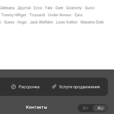
 Gabbana
Другой
Ecco
Fabi
Gant
Givenchy
Gucci
Tommy Hilfiger
Trussardi
Under Armour
Zara
x
Guess
Hugo
Jack Wolfskin
Louis Vuitton
Massimo Dutti
Рассрочка
Услуги продвижения
Контакты
BY
RU