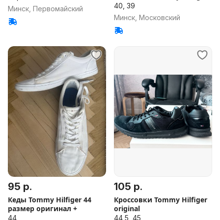
оригинал
40, 39
Минск, Первомайский
Минск, Московский
95 р.
105 р.
Кеды Tommy Hilfiger 44
Кроссовки Tommy Hilfiger
размер оригинал +
original
44
44,5, 45