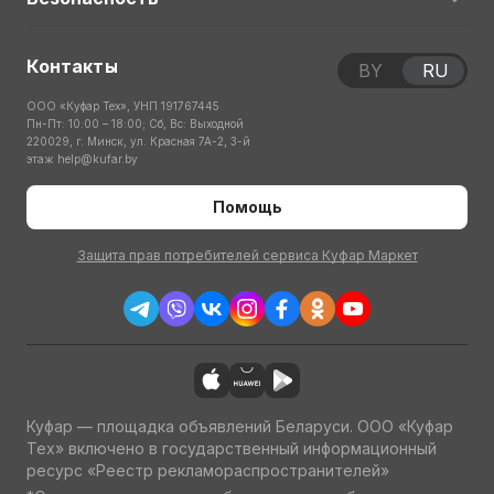
Контакты
BY
RU
ООО «Куфар Тех», УНП 191767445
Пн-Пт: 10:00 – 18:00; Сб, Вс: Выходной
220029, г. Минск, ул. Красная 7А-2, 3-й
этаж
help@kufar.by
Помощь
Защита прав потребителей сервиса Куфар Маркет
Куфар — площадка объявлений Беларуси. ООО «Куфар
Тех» включено в государственный информационный
ресурс «Реестр рекламораспространителей»