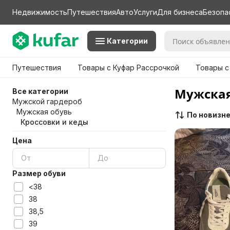
Недвижимость
Путешествия
Авто
Услуги
Для бизнеса
Безопа
Категории
Путешествия
Товары с Куфар Рассрочкой
Товары с
Мужская
Все категории
Мужской гардероб
Мужская обувь
По новизн
Кроссовки и кеды
Цена
Размер обуви
<38
38
38,5
39