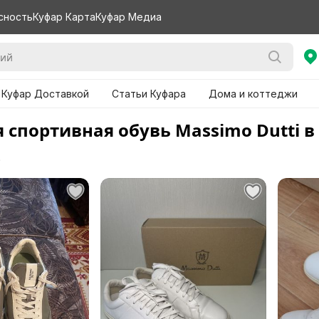
сность
Куфар Карта
Куфар Медиа
 Куфар Доставкой
Статьи Куфара
Дома и коттеджи
 спортивная обувь Massimo Dutti в
е