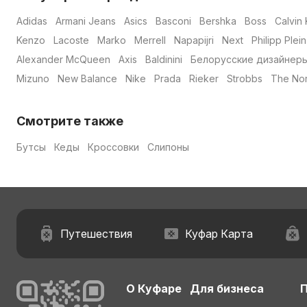
Adidas
Armani Jeans
Asics
Basconi
Bershka
Boss
Calvin 
Kenzo
Lacoste
Marko
Merrell
Napapijri
Next
Philipp Plein
Alexander McQueen
Axis
Baldinini
Белорусские дизайнер
Mizuno
New Balance
Nike
Prada
Rieker
Strobbs
The Nor
Смотрите также
Бутсы
Кеды
Кроссовки
Слипоны
Путешествия
Куфар Карта
О Куфаре
Для бизнеса