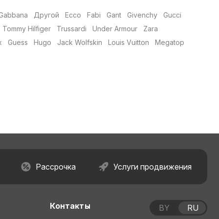
 Gabbana
Другой
Ecco
Fabi
Gant
Givenchy
Gucci
Tommy Hilfiger
Trussardi
Under Armour
Zara
x
Guess
Hugo
Jack Wolfskin
Louis Vuitton
Megatop
Рассрочка
Услуги продвижения
Контакты
BY
RU