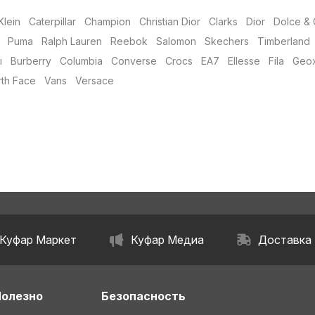
Klein
Caterpillar
Champion
Christian Dior
Clarks
Dior
Dolce &
Puma
Ralph Lauren
Reebok
Salomon
Skechers
Timberland
ы
Burberry
Columbia
Converse
Crocs
EA7
Ellesse
Fila
Geo
th Face
Vans
Versace
Куфар Маркет
Куфар Медиа
Доставка
Полезно
Безопасность