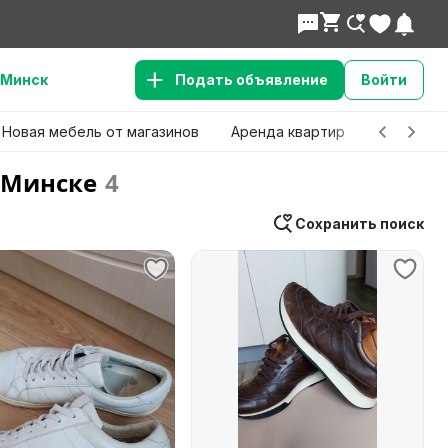
Минск
Подать объявление
Войти
Новая мебель от магазинов
Аренда квартир
Детские 
 Минске
4
Сохранить поиск