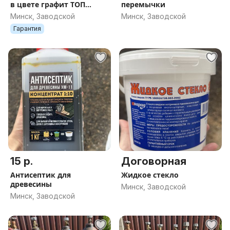
в цвете графит ТОП
перемычки
продаж в Цена за
Минск, Заводской
Минск, Заводской
комплект
Гарантия
15 р.
Договорная
Антисептик для
Жидкое стекло
древесины
Минск, Заводской
Минск, Заводской