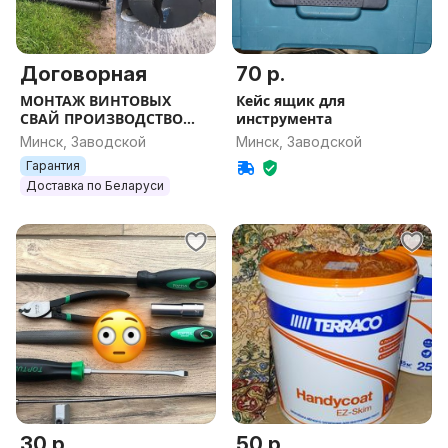
Договорная
70 р.
МОНТАЖ ВИНТОВЫХ
Кейс ящик для
СВАЙ ПРОИЗВОДСТВО
инструмента
фундамент участок дом
Минск, Заводской
Минск, Заводской
Пирс баня навес терраса
Гарантия
Доставка по Беларуси
30 р.
50 р.