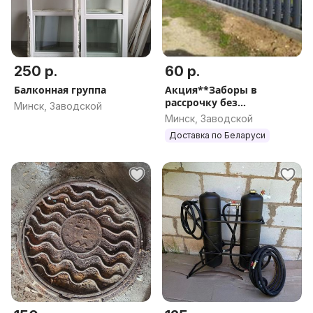
250 р.
60 р.
Балконная группа
Акция**Заборы в
рассрочку без
Минск, Заводской
банка**Зимние скидки
Минск, Заводской
Доставка по Беларуси