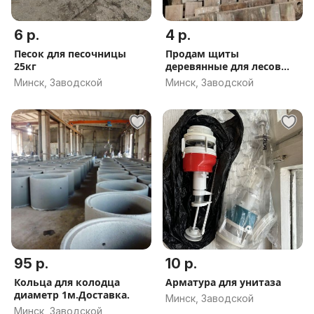
6 р.
4 р.
Песок для песочницы
Продам щиты
25кг
деревянные для лесов
рамочных 1м х1м Б/У
Минск, Заводской
Минск, Заводской
95 р.
10 р.
Кольца для колодца
Арматура для унитаза
диаметр 1м.Доставка.
Минск, Заводской
Минск, Заводской