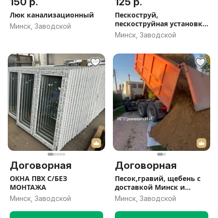
150 р.
125 р.
Люк канализационный
Пескоструй,
пескоструйная установка,
Минск, Заводской
карбид бора
Минск, Заводской
Договорная
Договорная
ОКНА ПВХ С/БЕЗ
Песок,гравий, щебень с
МОНТАЖА
доставкой Минск и
Минский район
Минск, Заводской
Минск, Заводской