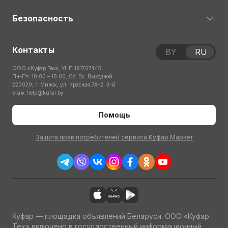
Безопасность
Контакты
BY
RU
ООО «Куфар Тех», УНП 191767445
Пн-Пт: 10:00 – 18:00; Сб, Вс: Выходной
220029, г. Минск, ул. Красная 7А-2, 3-й
этаж
help@kufar.by
Помощь
Защита прав потребителей сервиса Куфар Маркет
Куфар — площадка объявлений Беларуси. ООО «Куфар
Тех» включено в государственный информационный