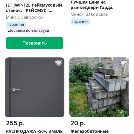
Лучшая цена на
JET JWP-12L Рейсмусовый
рынкеДвери Гарда.
станок. ''РЕЙСМУС''.
Минск, Заводской
Станки в Минске.
Минск, Заводской
Рейсмусование. ''JET''
Гарантия
Гарантия
Артикул: 100008
Доставка по Беларуси
Позвонить
255 р.
20 р.
РАСПРОДАЖА -50% Эмаль
Железобетонные