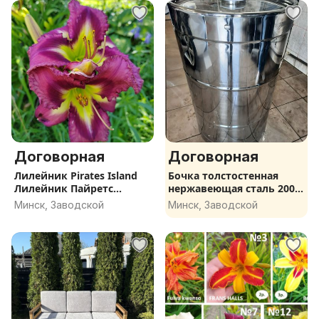
Договорная
Договорная
Лилейник Pirates Island
Бочка толстостенная
Лилейник Пайретс
нержавеющая сталь 200
Айленд
литров
Минск, Заводской
Минск, Заводской