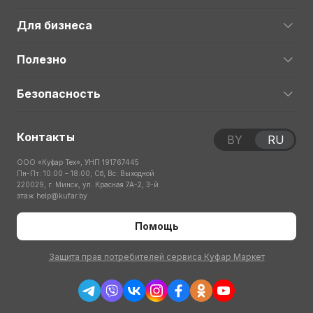
Для бизнеса
Полезно
Безопасность
Контакты
BY
RU
ООО «Куфар Тех», УНП 191767445
Пн-Пт: 10:00 – 18:00; Сб, Вс: Выходной
220029, г. Минск, ул. Красная 7А-2, 3-й
этаж
help@kufar.by
Помощь
Защита прав потребителей сервиса Куфар Маркет