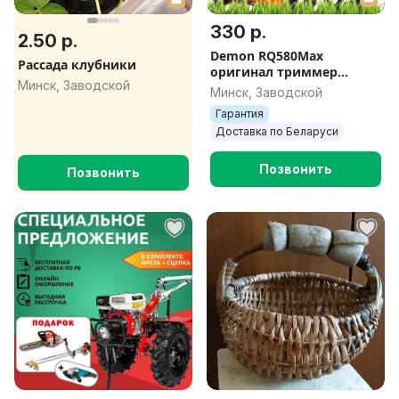
330 р.
2.50 р.
Demon RQ580Max
Рассада клубники
оригинал триммер
Минск, Заводской
бензиновый коса
Минск, Заводской
бензиновая бензокоса
Гарантия
бензотриммер
Доставка по Беларуси
Позвонить
Позвонить