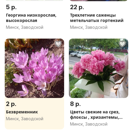
5 р.
22 р.
Георгина низкорослая,
Трехлетние саженцы
высокорослая
метельчатых гортензий
Минск, Заводской
Минск, Заводской
2 р.
8 р.
Безвременник
Цветы свежие на срез,
флоксы , хризантемы,
Минск, Заводской
букеты
Минск, Заводской