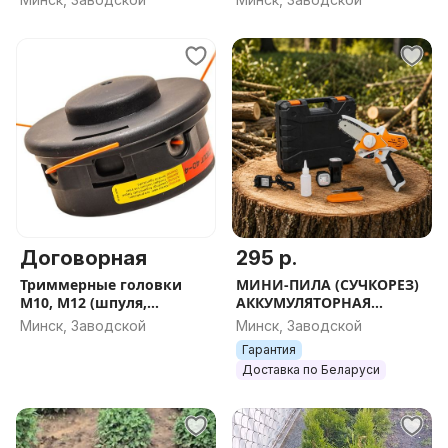
Договорная
295 р.
Триммерные головки
МИНИ-ПИЛА (СУЧКОРЕЗ)
М10, M12 (шпуля,
АККУМУЛЯТОРНАЯ
катушка для триммера)
Villartec SA 1462
Минск, Заводской
Минск, Заводской
Гарантия
Доставка по Беларуси