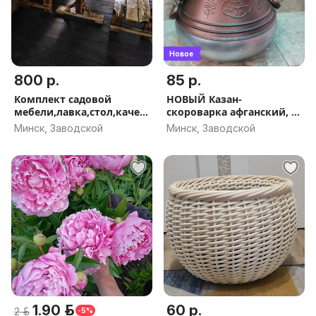
Новое
800 р.
85 р.
Комплект садовой
НОВЫЙ Казан-
мебели,лавка,стол,качел
скороварка афганский, 8
и,баня
л
Минск, Заводской
Минск, Заводской
1.90 р.
60 р.
2 р.
-5%