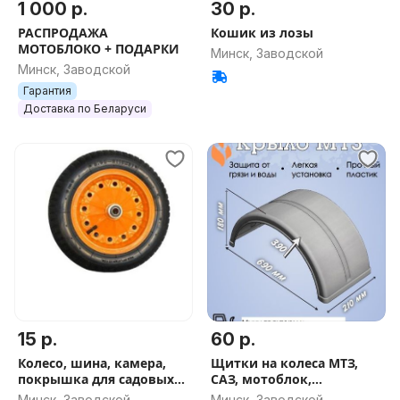
1 000 р.
30 р.
РАСПРОДАЖА
Кошик из лозы
МОТОБЛОКО + ПОДАРКИ
Минск, Заводской
Минск, Заводской
Гарантия
Доставка по Беларуси
15 р.
60 р.
Колесо, шина, камера,
Щитки на колеса МТЗ,
покрышка для садовых
САЗ, мотоблок,
тачек
минитрактор (крылья)
Минск, Заводской
Минск, Заводской