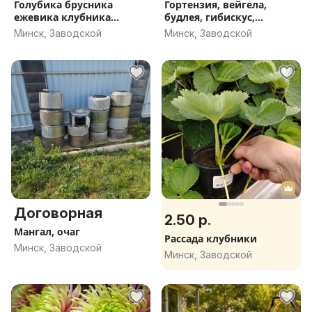
Голубика брусника
Гортензия, вейгела,
ежевика клубника
будлея, гибискус,
малина
актинидия
Минск, Заводской
Минск, Заводской
Договорная
2.50 р.
Мангал, очаг
Рассада клубники
Минск, Заводской
Минск, Заводской