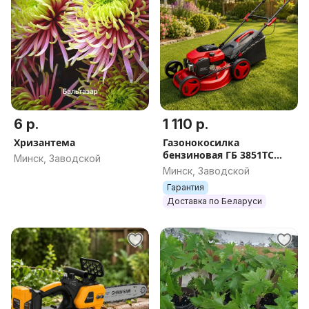
6 р.
1 110 р.
Хризантема
Газонокосилка
бензиновая ГБ 3851ТС
Минск, Заводской
(самоходная) ELITECH
Минск, Заводской
Гарантия
Доставка по Беларуси