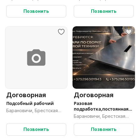
обл.
обл.
Позвонить
Позвонить
Договорная
Договорная
Подсобный рабочий
Разовая
подработка,постоянная
Барановичи, Брестская
работа.
Барановичи, Брестская
обл.
обл.
Позвонить
Позвонить