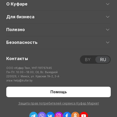
О Куфаре
Для бизнеса
Полезно
Безопасность
Контакты
BY
RU
ООО «Куфар Тех», УНП 191767445
Пн-Пт: 10:00 – 18:00; Сб, Вс: Выходной
220029, г. Минск, ул. Красная 7А-2, 3-й
этаж
help@kufar.by
Помощь
Защита прав потребителей сервиса Куфар Маркет