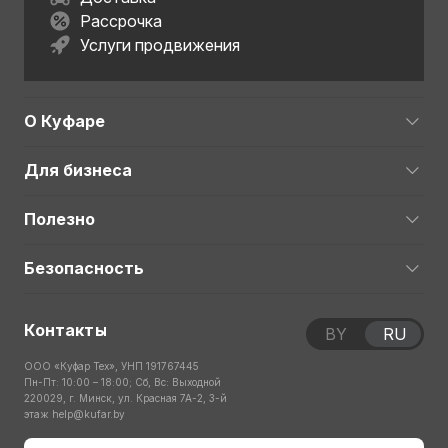
Рассрочка
Услуги продвижения
О Куфаре
Для бизнеса
Полезно
Безопасность
Контакты
BY
RU
ООО «Куфар Тех», УНП 191767445
Пн-Пт: 10:00 – 18:00; Сб, Вс: Выходной
220029, г. Минск, ул. Красная 7А-2, 3-й
этаж
help@kufar.by