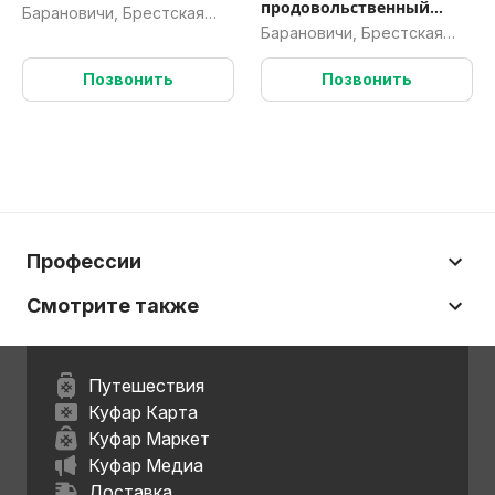
продовольственный
Барановичи, Брестская
магазин
Барановичи, Брестская
обл.
обл.
Позвонить
Позвонить
Профессии
Смотрите также
Путешествия
Куфар Карта
Куфар Маркет
Куфар Медиа
Доставка