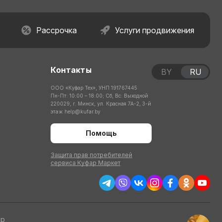
Рассрочка
Услуги продвижения
Контакты
BY
RU
ООО «Куфар Тех», УНП 191767445
Пн-Пт: 10:00 – 18:00; Сб, Вс: Выходной
220029, г. Минск, ул. Красная 7А-2, 3-й
этаж
help@kufar.by
Помощь
Защита прав потребителей
сервиса Куфар Маркет
тр