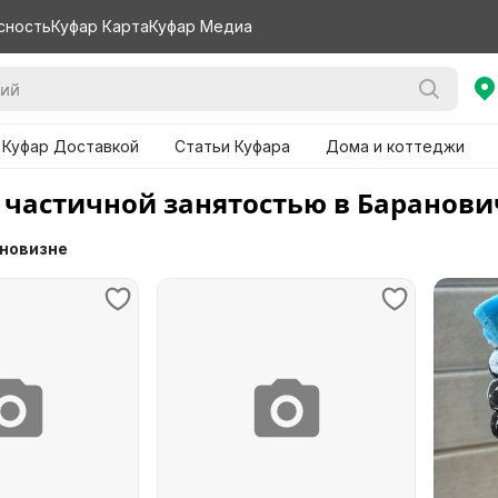
сность
Куфар Карта
Куфар Медиа
 Куфар Доставкой
Статьи Куфара
Дома и коттеджи
с частичной занятостью в Баранови
 новизне