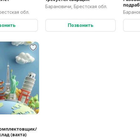
подраб
Барановичи, Брестская обл.
работа
рестская обл.
Баранов
вонить
Позвонить
омплектовщик/
лад (вахта)