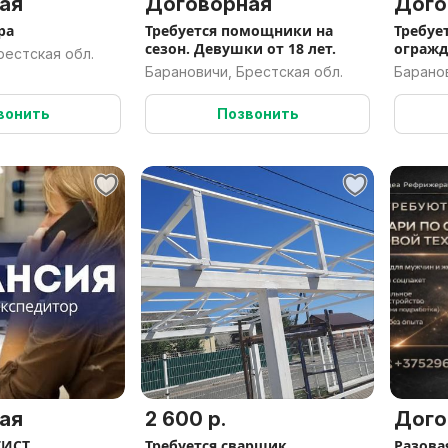
ая
Договорная
Дого
ра
Требуется помощники на
Требуе
сезон. Девушки от 18 лет.
огражд
рестская обл.
метал
Барановичи, Брестская обл.
Баранов
вонить
Позвонить
ая
2 600 р.
Дого
ГИСТ
Требуется сварщик
Разова