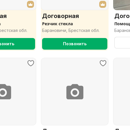
ая
Договорная
Дого
а
Резчик стекла
Помощь
рестская обл.
Барановичи, Брестская обл.
Баранов
вонить
Позвонить