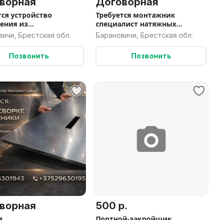
ворная
Договорная
тся устройство
Требуется монтажник
ения из
специалист натяжных
лопрофиля
потолков.
ичи, Брестская обл.
Барановичи, Брестская обл.
Позвонить
Позвонить
ворная
500 р.
я
Портной-закройщик