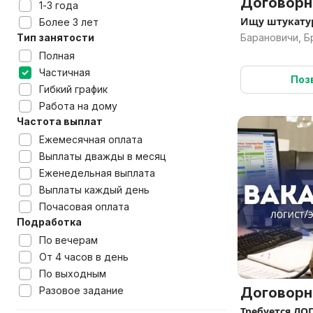
Договорн
1-3 года
Ищу штукату
Более 3 лет
Тип занятости
Барановичи, Б
Полная
Частичная
Поз
Гибкий график
Работа на дому
Частота выплат
Ежемесячная оплата
Выплаты дважды в месяц
Еженедельная выплата
Выплаты каждый день
Почасовая оплата
Подработка
По вечерам
От 4 часов в день
По выходным
Разовое задание
Договорн
Требуется ЛО