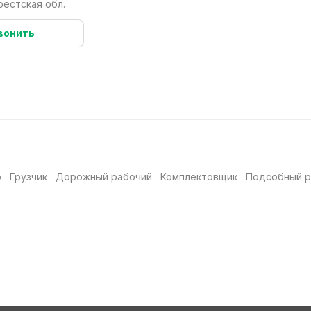
рестская обл.
вонить
р
Грузчик
Дорожный рабочий
Комплектовщик
Подсобный р