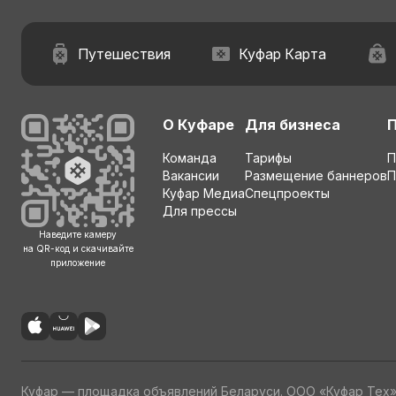
Путешествия
Куфар Карта
О Куфаре
Для бизнеса
Команда
Тарифы
П
Вакансии
Размещение баннеров
П
Куфар Медиа
Спецпроекты
Для прессы
Наведите камеру
на QR-код и скачивайте
приложение
Куфар — площадка объявлений Беларуси. ООО «Куфар Тех