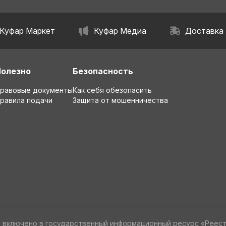
Куфар Маркет
Куфар Медиа
Доставка
Полезно
Безопасность
равовые документы
Как себя обезопасить
равила подачи
Защита от мошенничества
» включено в государственный информационный ресурс «Реес