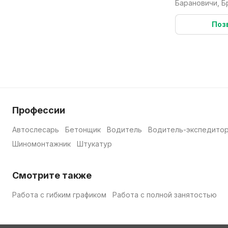
Барановичи, Б
Поз
Профессии
Автослесарь
Бетонщик
Водитель
Водитель-экспедито
Шиномонтажник
Штукатур
Смотрите также
Работа с гибким графиком
Работа с полной занятостью