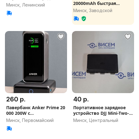
20000mAh быстрая
Минск, Ленинский
зарядка
Минск, Заводской
260 р.
40 р.
Павербанк Anker Prime 20
Портативное зарядное
000 200W с
устройство DJJ Mini-Two-
функ.беспров.з
Way Charging Hub
Минск, Первомайский
Минск, Центральный