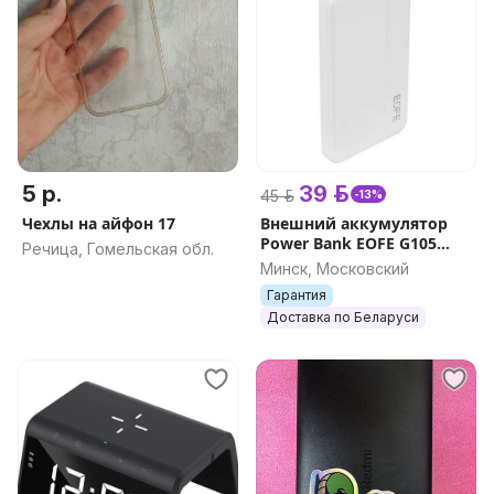
5 р.
39 р.
45 р.
-13%
Чехлы на айфон 17
Внешний аккумулятор
Power Bank EOFE G105
Речица, Гомельская обл.
10000mAh (белый)
Минск, Московский
Гарантия
Доставка по Беларуси