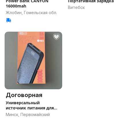
Power bank CANYON
Портативная зарядка
16000mah
Витебск
Жлобин, Гомельская обл.
Договорная
Универсальный
источник питания для
мобильных
Минск, Первомайский