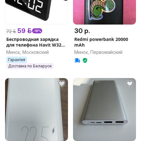
59 р.
30 р.
72 р.
-18%
Беспроводная зарядка
Redmi powerbank 20000
для телефона Havit W320
mAh
Black
Минск, Московский
Минск, Первомайский
Гарантия
Доставка по Беларуси