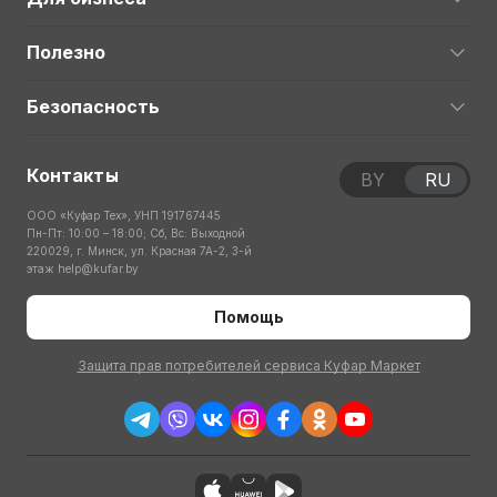
Полезно
Безопасность
Контакты
BY
RU
ООО «Куфар Тех», УНП 191767445
Пн-Пт: 10:00 – 18:00; Сб, Вс: Выходной
220029, г. Минск, ул. Красная 7А-2, 3-й
этаж
help@kufar.by
Помощь
Защита прав потребителей сервиса Куфар Маркет