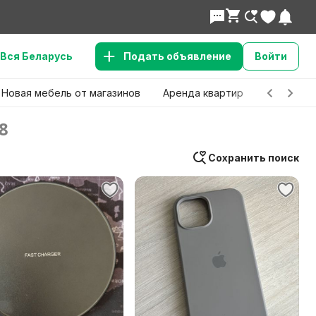
Вся Беларусь
Подать объявление
Войти
Новая мебель от магазинов
Аренда квартир
Детские 
8
Сохранить поиск