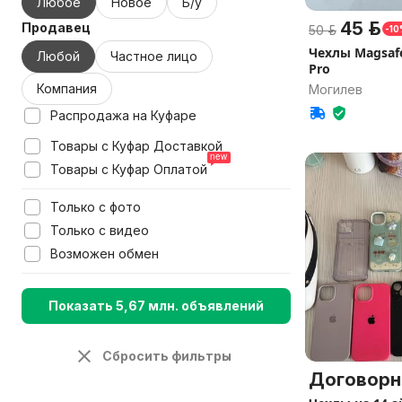
Любое
Новое
Б/у
45 р.
Продавец
50 р.
-1
Чехлы Magsafe
Любой
Частное лицо
Pro
Компания
Могилев
Распродажа на Куфаре
Товары с Куфар Доставкой
Товары с Куфар Оплатой
Только с фото
Только с видео
Возможен обмен
Показать 5,67 млн. объявлений
Сбросить фильтры
Договорн