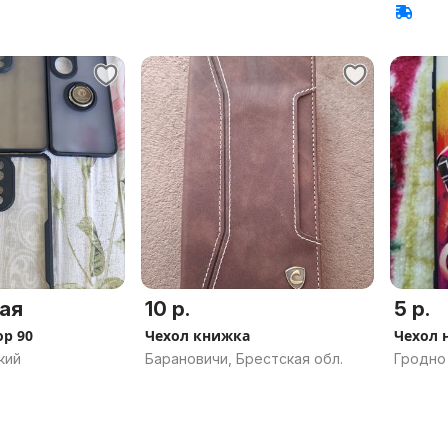
ая
10 р.
5 р.
ор 90
Чехол книжка
Чехол н
кий
Барановичи, Брестская обл.
Гродно