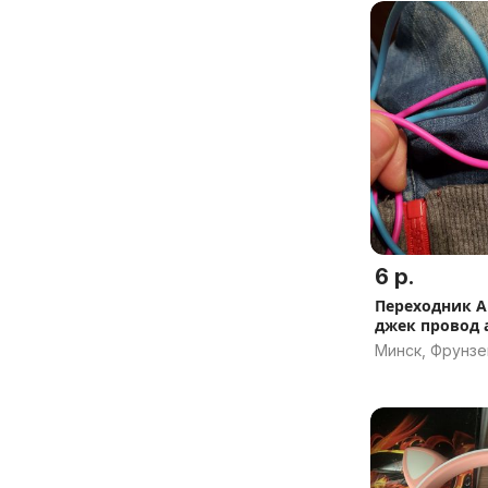
6 р.
Переходник A
джек провод а
Минск, Фрунзе