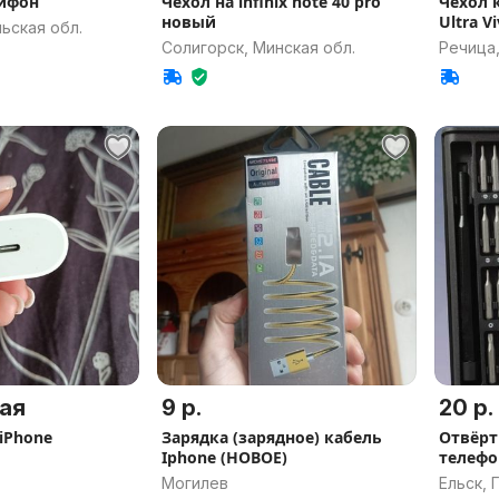
айфон
Чехол на infinix note 40 pro
Чехол книжка 
новый
Ultra V
ьская обл.
Солигорск, Минская обл.
Речица,
ая
9 р.
20 р.
iPhone
Зарядка (зарядное) кабель
Отвёрт
Iphone (НОВОЕ)
телефо
Могилев
Ельск, 