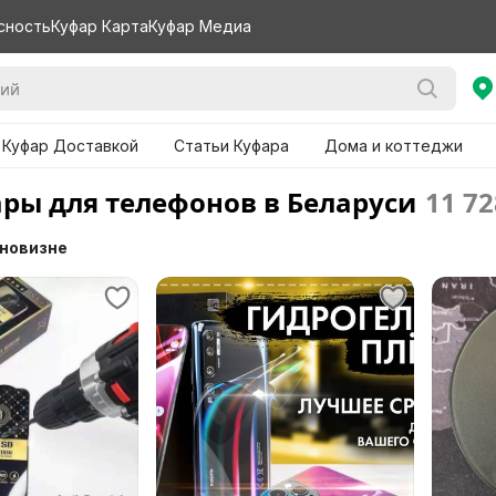
сность
Куфар Карта
Куфар Медиа
 Куфар Доставкой
Статьи Куфара
Дома и коттеджи
ары для телефонов в Беларуси
11 72
 новизне