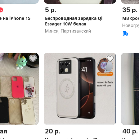
5 р.
35 р.
0%
 на iPhone 15
Беспроводная зарядка Qi
Микро
Essager 10W белая
Новогру
Минск, Партизанский
ая
20 р.
40 р.