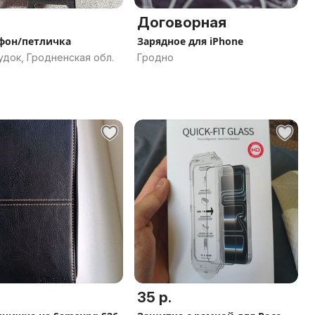
Договорная
фон/петличка
Зарядное для iPhone
док, Гродненская обл.
Гродно
35 р.