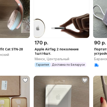
170 р.
90 р.
it Cat STN-28
Apple AirTag 2 поколение
Портат
1шт/4шт.
устройс
нский
Минск, Центральный
Баранов
Гарантия
Доставка по Беларуси