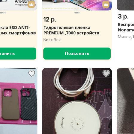
3 р.
12 р.
Беспро
кла ESD ANTI-
Гидрогелевая пленка
Nonam
аших смартфонов
PREMIUM ,7000 устройств
Минск,
Витебск
вонить
Позвонить