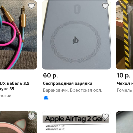
60 р.
10 р.
UX кабель 3.5
беспроводная зарядка
Чехол 
укс 35
Барановичи, Брестская обл.
Гомель
нский