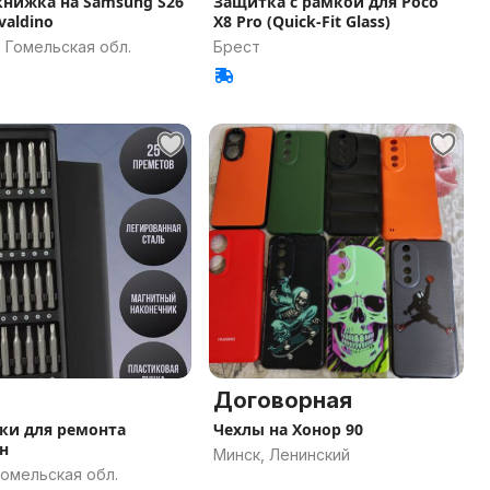
на Samsung S26
Защитка с рамкой для Poco
ivaldino
X8 Pro (Quick-Fit Glass)
 Гомельская обл.
Брест
Договорная
ки для ремонта
Чехлы на Хонор 90
н
Минск, Ленинский
Гомельская обл.