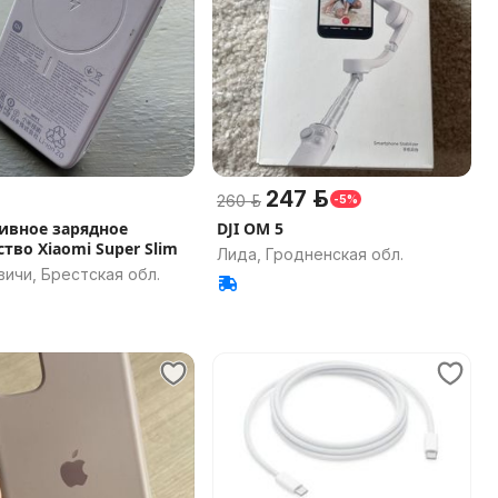
247 р.
260 р.
-5%
ивное зарядное
DJI OM 5
тво Xiaomi Super Slim
Лида, Гродненская обл.
ичи, Брестская обл.