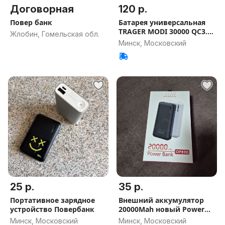
Договорная
120 р.
Повер банк
Батарея универсальная
TRAGER MODI 30000 QC3.0
Жлобин, Гомельская обл.
SPC
Минск, Московский
25 р.
35 р.
Портативное зарядное
Внешний аккумулятор
устройство Повербанк
20000Mah новый Power
bank
Минск, Московский
Минск, Московский