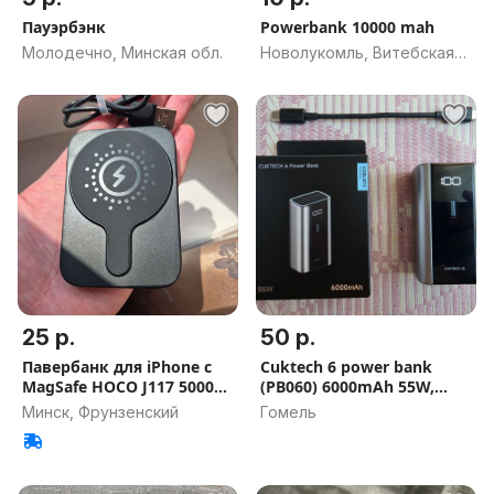
Пауэрбэнк
Powerbank 10000 mah
Молодечно, Минская обл.
Новолукомль, Витебская
обл.
25 р.
50 р.
Павербанк для iPhone с
Cuktech 6 power bank
MagSafe HOCO J117 5000
(PB060) 6000mAh 55W,
mAh
серый
Минск, Фрунзенский
Гомель