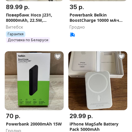
89.99 р.
35 р.
Повербанк Hoco J231,
Powerbank Belkin
80000mAh, 22.5W,
BoostCharge 10000 мАч
разъемы USB, Lightning и
20W USB-C
Витебск
Гродно
Type-C, черный
Гарантия
Доставка по Беларуси
70 р.
29.99 р.
Powerbank 20000mAh 15W
iPhone MagSafe Battery
Pack 5000mAh
Гродно