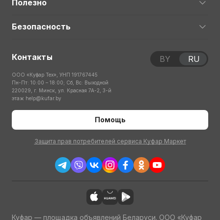
Полезно
Безопасность
Контакты
BY
RU
ООО «Куфар Тех», УНП 191767445
Пн-Пт: 10:00 – 18:00; Сб, Вс: Выходной
220029, г. Минск, ул. Красная 7А-2, 3-й
этаж
help@kufar.by
Помощь
Защита прав потребителей сервиса Куфар Маркет
Куфар — площадка объявлений Беларуси. ООО «Куфар