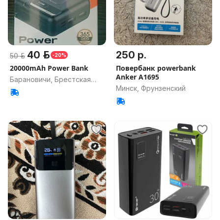
40 р.
250 р.
50 р.
-20%
20000mAh Power Bank
Повербанк powerbank
Anker A1695
Барановичи, Брестская
Минск, Фрунзенский
обл.