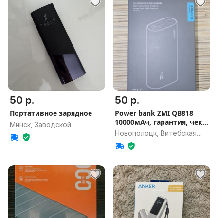
50 р.
50 р.
Портативное зарядное
Power bank ZMI QB818
10000мАч, гарантия, чек
Минск, Заводской
есть
Новополоцк, Витебская
обл.