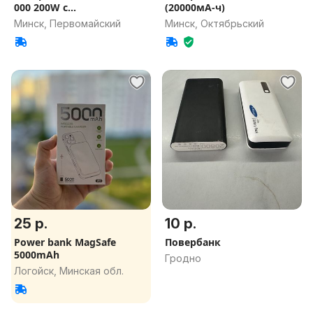
000 200W с
(20000мА-ч)
функ.беспров.з
Минск, Первомайский
Минск, Октябрьский
25 р.
10 р.
Power bank MagSafe
Повербанк
5000mAh
Гродно
Логойск, Минская обл.