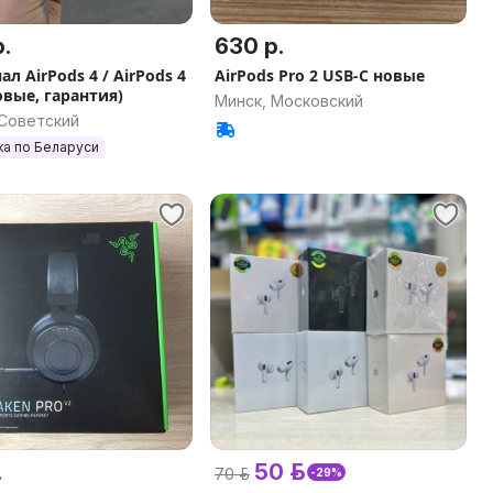
.
630 р.
л AirPods 4 / AirPods 4
AirPods Pro 2 USB-C новые
овые, гарантия)
Минск, Московский
 Советский
ка по Беларуси
.
50 р.
70 р.
-29%