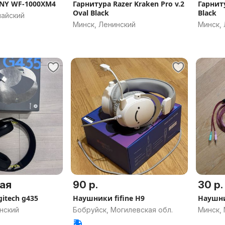
NY WF-1000XM4
Гарнитура Razer Kraken Pro v.2
Гарниту
Oval Black
Black
майский
Минск, Ленинский
Минск,
ая
90 р.
30 р.
itech g435
Наушники fifine H9
Наушн
нский
Бобруйск, Могилевская обл.
Минск,