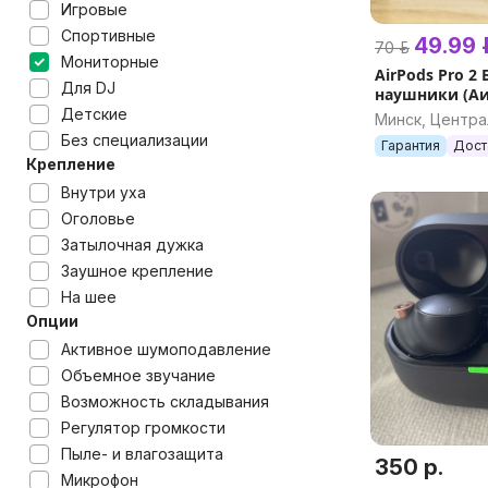
Игровые
Спортивные
49.99 р
70 р.
Мониторные
AirPods Pro 2
Для DJ
наушники (Аир
эир подс блют
Детские
Минск, Центр
Bluetooth на
Без специализации
Гарантия
Дост
Крепление
Внутри уха
Оголовье
Затылочная дужка
Заушное крепление
На шее
Опции
Активное шумоподавление
Объемное звучание
Возможность складывания
Регулятор громкости
Пыле- и влагозащита
350 р.
Микрофон