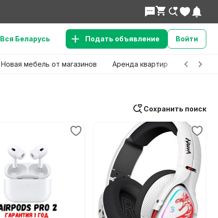
Вся Беларусь
Подать объявление
Войти
Новая мебель от магазинов
Аренда квартир
Детские 
Сохранить поиск