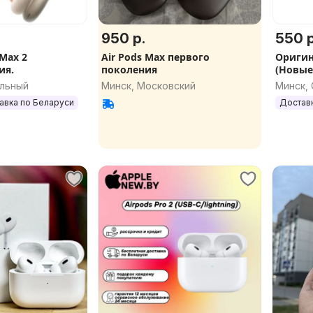
950 р.
550 р
 Max 2
Air Pods Max первого
Оригина
ия.
поколения
(Новые
альный
Минск, Московский
Минск,
авка по Беларуси
Достав