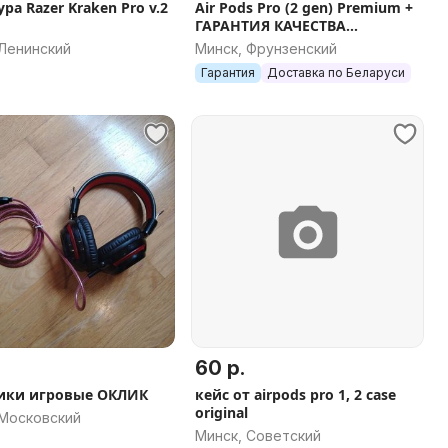
ра Razer Kraken Pro v.2
Air Pods Pro (2 gen) Premium +
ГАРАНТИЯ КАЧЕСТВА
запечатаны с
 Ленинский
Минск, Фрунзенский
шумоподавлением,
Гарантия
Доставка по Беларуси
беспроводной зарядкой
60 р.
ики игровые ОКЛИК
кейс от airpods pro 1, 2 case
original
 Московский
Минск, Советский