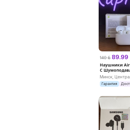
89.99 
140 р.
Наушники AirP
C Шумоподавл
эирподс) бес
Минск, Центр
реплика
Гарантия
Дост