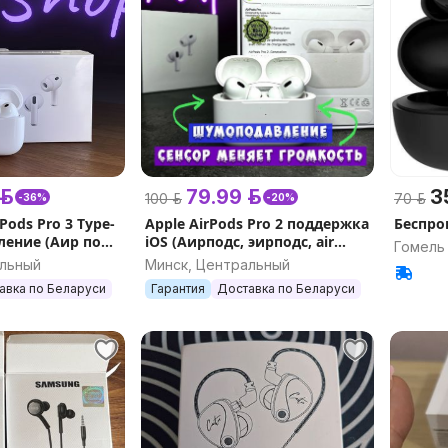
р.
79.99 р.
35
100 р.
70 р.
-36%
-20%
ods Pro 3 Type-
Apple AirPods Pro 2 поддержка
Беспро
ение (Аир подс,
iOS (Аирподс, эирподс, air
Гомель
проводная копия
pods) беспроводные
альный
Минск, Центральный
наушники копия реплика
авка по Беларуси
Гарантия
Доставка по Беларуси