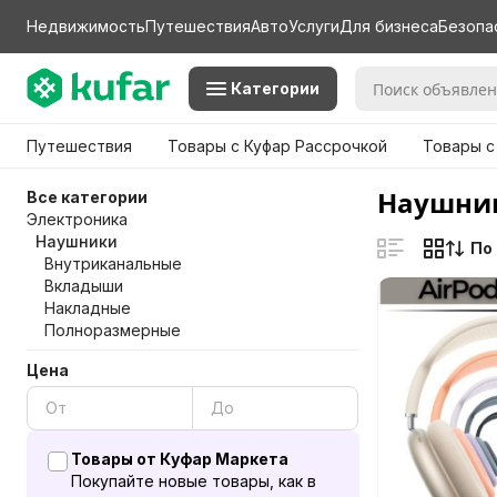
Недвижимость
Путешествия
Авто
Услуги
Для бизнеса
Безопа
Категории
Путешествия
Товары с Куфар Рассрочкой
Товары с
Наушник
Все категории
Электроника
Наушники
По
Внутриканальные
Вкладыши
Накладные
Полноразмерные
Цена
Товары от Куфар Маркета
Покупайте новые товары, как в