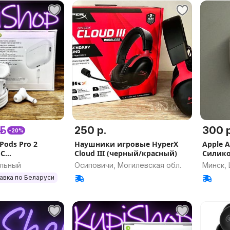
р.
250 р.
300 р
-20%
Pods Pro 2
Наушники игровые HyperX
Apple A
-C
Cloud III (черный/красный)
Силико
ие (Аир подс,
альный
Осиповичи, Могилевская обл.
Минск,
авка по Беларуси