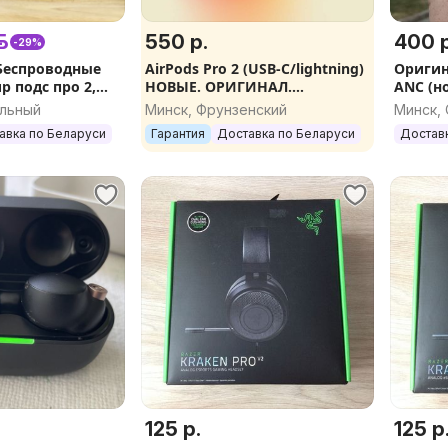
.
550 р.
400 р
-29%
 Беспроводные
AirPods Pro 2 (USB-C/lightning)
Оригина
 подс про 2,
НОВЫЕ. ОРИГИНАЛ.
ANC (н
уз) air pods
ГАРАНТИЯ.
альный
Минск, Фрунзенский
Минск,
ушники
авка по Беларуси
Гарантия
Доставка по Беларуси
Достав
125 р.
125 р