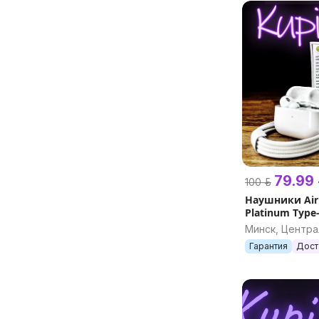
79.99 
100 р.
Наушники Air
Platinum Type
Шумоподавлен
Минск, Центр
эирподс)
Гарантия
Дост