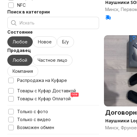
Наушники SO
NFC
Минск, Перво
Поиск в категории
Состояние
Любое
Новое
Б/у
Продавец
Любой
Частное лицо
Компания
Распродажа на Куфаре
Товары с Куфар Доставкой
Товары с Куфар Оплатой
Только с фото
Договорн
Только с видео
Наушники Log
Возможен обмен
Минск, Фрунзе