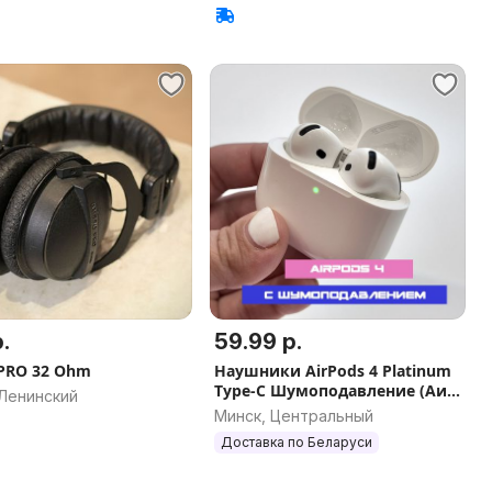
.
59.99 р.
 PRO 32 Ohm
Наушники AirPods 4 Platinum
Type-C Шумоподавление (Аир
 Ленинский
подс, эирподс)
Минск, Центральный
Доставка по Беларуси