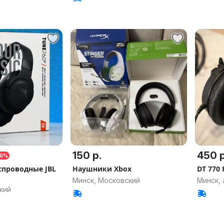
150 р.
450 р
50%
проводные JBL
Наушники Xbox
DT 770
Минск, Московский
Минск,
кий