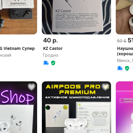
40 р.
51
60 р.
 Vietnam Супер
KZ Castor
Наушни
(хорош
нский
Гродно
Минск,