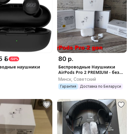
 р.
80 р.
-50%
водные наушники
Беспроводные Наушники
AirPods Pro 2 PREMIUM - без
ошибок в iOs 18 и 26.
Минск, Советский
ГАРАНТИЯ + ПОДАРОК.
Гарантия
Доставка по Беларуси