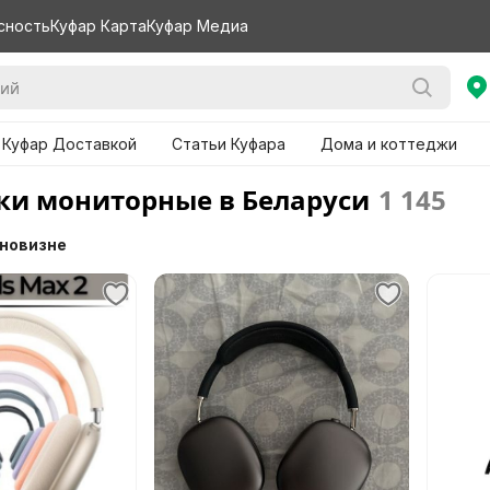
сность
Куфар Карта
Куфар Медиа
 Куфар Доставкой
Статьи Куфара
Дома и коттеджи
и мониторные в Беларуси
1 145
 новизне