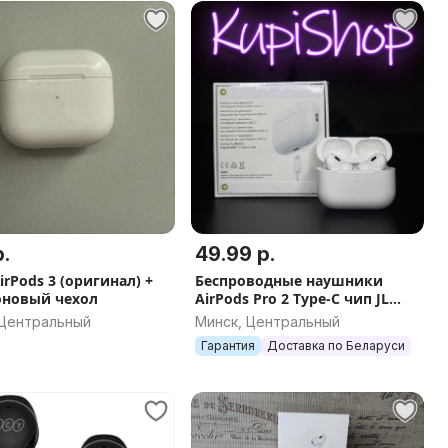
.
49.99 р.
irPods 3 (оригинал) +
Беспроводные наушники
новый чехол
AirPods Pro 2 Type-C чип JL
(Аирподс, эирподс, air pods)
 Центральный
Минск, Центральный
копия
Гарантия
Доставка по Беларуси