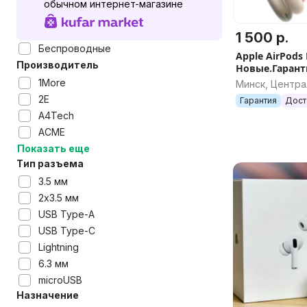
обычном интернет-магазине
1 500 р.
Беспроводные
Apple AirPods
Производитель
Новые.Гарант
1More
Минск, Центр
2E
Гарантия
Дост
A4Tech
ACME
Показать еще
Тип разъема
3.5 мм
2x3.5 мм
USB Type-A
USB Type-C
Lightning
6.3 мм
microUSB
Назначение