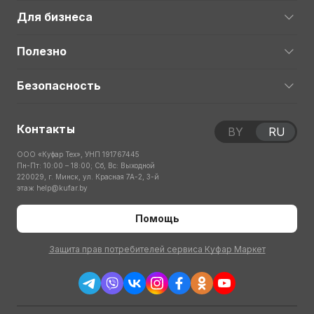
Для бизнеса
Полезно
Безопасность
Контакты
BY
RU
ООО «Куфар Тех», УНП 191767445
Пн-Пт: 10:00 – 18:00; Сб, Вс: Выходной
220029, г. Минск, ул. Красная 7А-2, 3-й
этаж
help@kufar.by
Помощь
Защита прав потребителей сервиса Куфар Маркет