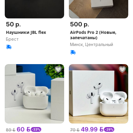
50 р.
500 р.
Наушники JBL flex
AirPods Pro 2 (Новые,
запечатаны)
Брест
Минск, Центральный
60 р.
49.99 р.
89 р.
70 р.
-33%
-29%