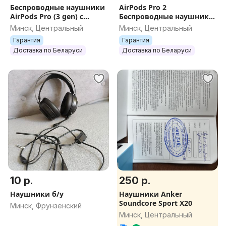
Беспроводные наушники
AirPods Pro 2
AirPods Pro (3 gen) с
Беспроводные наушники
шумоподавлением и
(Аир подс про 2, эир подс
Минск, Центральный
Минск, Центральный
анимацией, реплика
блютуз) air pods Bluetooth
Гарантия
Гарантия
(1:1), запечатаны
наушники
Доставка по Беларуси
Доставка по Беларуси
10 р.
250 р.
Наушники б/у
Наушники Anker
Soundcore Sport X20
Минск, Фрунзенский
Минск, Центральный