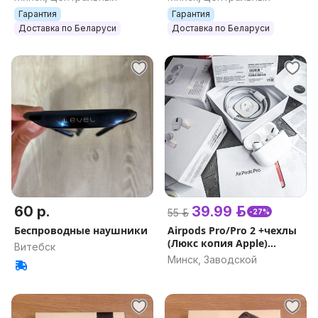
блютуз копия
аир подс эир подс)
Гарантия
Гарантия
Доставка по Беларуси
Доставка по Беларуси
60 р.
39.99 р.
55 р.
-27%
Беспроводные наушники
Airpods Pro/Pro 2 +чехлы
(Люкс копия Apple)
Витебск
наушники беспроводные
Минск, Заводской
2 lux air pods bluetooth