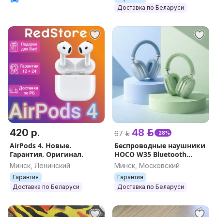
Доставка по Беларуси
420 р.
48 р.
67 р.
-28%
AirPods 4. Новые.
Беспроводные наушники
Гарантия. Оригинал.
HOCO W35 Bluetooth
(небесно-голубой и
Минск, Ленинский
Минск, Московский
зеленый)
Гарантия
Гарантия
Доставка по Беларуси
Доставка по Беларуси