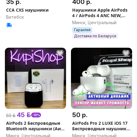
35 р.
400 р.
CCA CXS наушники
Наушники Apple AirPods
4 / AirPods 4 ANC NEW,
Витебск
Гарантия, ОРИГИНАЛ
Минск, Центральный
Гарантия
Доставка по Беларуси
45 р.
50 р.
50 р.
-10%
AirPods 2 Беспроводные
AirPods Pro 2 LUXE iOS 17
Bluetooth наушники (Аир
Беспроводные наушники
подс, эир подс air pods)
Apple (air pods эирподс,
Минск, Центральный
Минск, Центральный