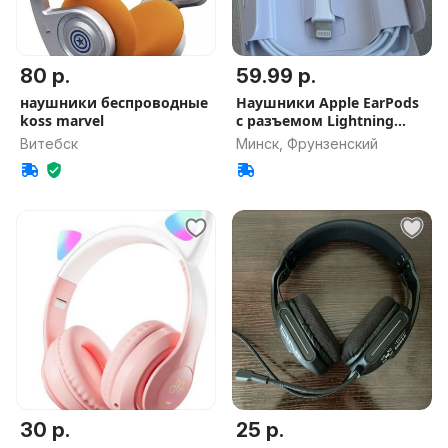
80 р.
59.99 р.
наушники беспроводные
Наушники Apple EarPods
koss marvel
с разъемом Lightning
Идеал.
Витебск
Минск, Фрунзенский
30 р.
25 р.