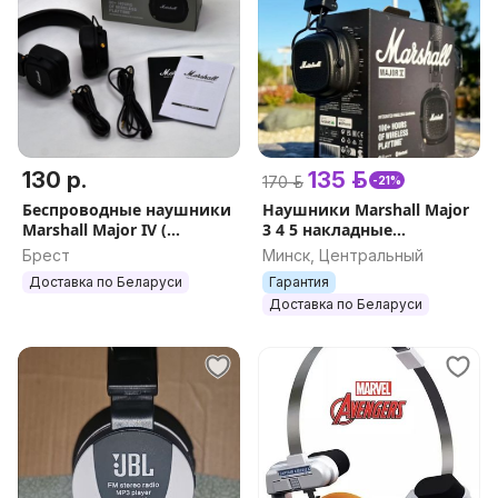
130 р.
135 р.
170 р.
-21%
Беспроводные наушники
Наушники Marshall Major
Marshall Major IV (
3 4 5 накладные
Маршал 4 )
беспроводные
Брест
Минск, Центральный
(Наушники Маршал
Доставка по Беларуси
Гарантия
Мажор III, IV, V копия)
Доставка по Беларуси