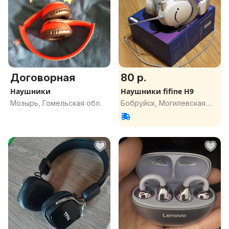
Договорная
80 р.
Наушники
Наушники fifine H9
Мозырь, Гомельская обл.
Бобруйск, Могилевская
обл.