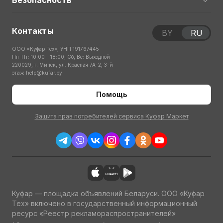
Безопасность
Контакты
BY
RU
ООО «Куфар Тех», УНП 191767445
Пн-Пт: 10:00 – 18:00; Сб, Вс: Выходной
220029, г. Минск, ул. Красная 7А-2, 3-й
этаж
help@kufar.by
Помощь
Защита прав потребителей сервиса Куфар Маркет
Куфар — площадка объявлений Беларуси. ООО «Куфар
Тех» включено в государственный информационный
ресурс «Реестр рекламораспространителей»