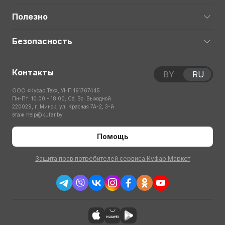
Полезно
Безопасность
Контакты
BY
RU
ООО «Куфар Тех», УНП 191767445
Пн-Пт: 10:00 – 18:00; Сб, Вс: Выходной
220029, г. Минск, ул. Красная 7А-2, 3-й
этаж
help@kufar.by
Помощь
Защита прав потребителей сервиса Куфар Маркет