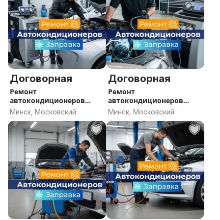
Договорная
Договорная
Ремонт
Ремонт
автокондиционеров
автокондиционеров
Минск, заправка
Минск, заправка
Минск, Московский
Минск, Московский
кондиционера Минск,
кондиционера Минск,
СТО кондиционеры
СТО кондиционеры
Минск
Минск