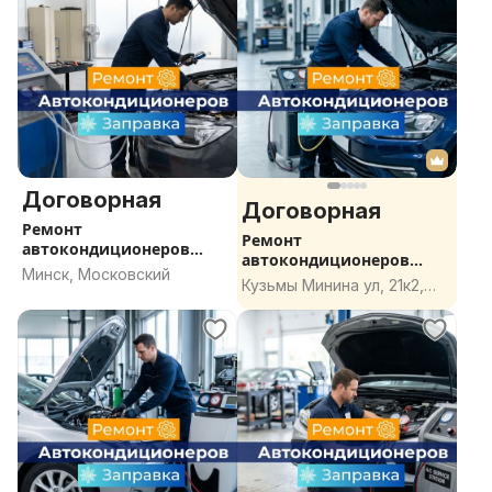
Договорная
Договорная
Ремонт
Ремонт
автокондиционеров
автокондиционеров
Минск, заправка
Минск, Московский
Минск, заправка
Кузьмы Минина ул, 21к2,
кондиционера Минск,
кондиционера Минск,
СТО кондиционеры
Минск
СТО кондиционеры
Минск
Минск