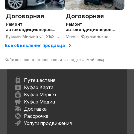
Договорная
Договорная
Ремонт
Ремонт
автокондиционеров
автокондиционеров
Минск, заправка
Минск, заправка
Кузьмы Минина ул, 21к2,
Минск, Фрунзенский
кондиционера Минск,
кондиционера Минск,
Минск
Все объявления продавца
СТО кондиционеры
СТО кондиционеры
Минск
Минск
Kufar не несет ответственности за предлагаемый товар.
Путешествия
Куфар Карта
Куфар Маркет
Куфар Медиа
Доставка
Рассрочка
Услуги продвижения