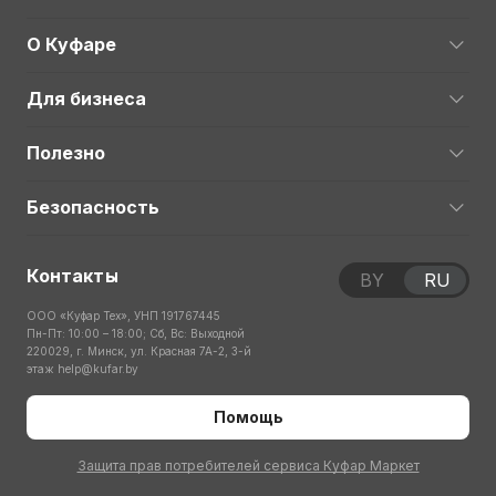
О Куфаре
Для бизнеса
Полезно
Безопасность
Контакты
BY
RU
ООО «Куфар Тех», УНП 191767445
Пн-Пт: 10:00 – 18:00; Сб, Вс: Выходной
220029, г. Минск, ул. Красная 7А-2, 3-й
этаж
help@kufar.by
Помощь
Защита прав потребителей сервиса Куфар Маркет