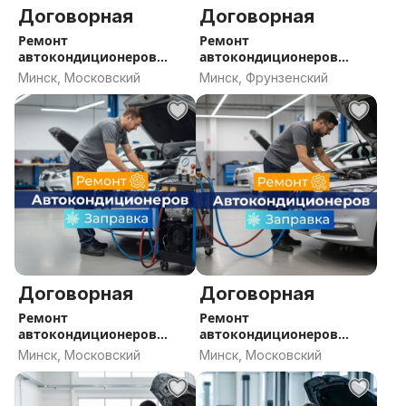
Договорная
Договорная
Ремонт
Ремонт
автокондиционеров
автокондиционеров
Минск, заправка
Минск, заправка
Минск, Московский
Минск, Фрунзенский
кондиционера Минск,
кондиционера Минск,
СТО кондиционеры
СТО кондиционеры
Минск
Минск
Договорная
Договорная
Ремонт
Ремонт
автокондиционеров
автокондиционеров
Минск, заправка
Минск, заправка
Минск, Московский
Минск, Московский
кондиционера Минск,
кондиционера Минск,
СТО кондиционеры
СТО кондиционеры
Минск
Минск