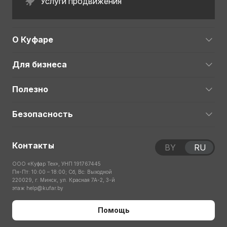
Услуги продвижения
О Куфаре
Для бизнеса
Полезно
Безопасность
Контакты
BY
RU
ООО «Куфар Тех», УНП 191767445
Пн-Пт: 10:00 – 18:00; Сб, Вс: Выходной
220029, г. Минск, ул. Красная 7А-2, 3-й
этаж
help@kufar.by
Помощь