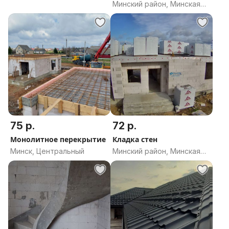
блоков
Минский район, Минская
область
область
75 р.
72 р.
Монолитное перекрытие
Кладка стен
Минск, Центральный
Минский район, Минская
область