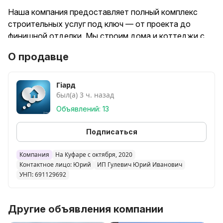
Наша компания предоставляет полный комплекс
строительных услуг под ключ — от проекта до
финишной отделки. Мы строим дома и коттеджи с
нуля, строго соблюдая технологии и пожелания
О продавце
заказчика.
Что входит в услугу "под ключ":
Гіард
был(а) 3 ч. назад
Подготовка участка и геодезия.
Объявлений: 13
Устройство фундамента (ленточный, плитный,
свайный).
Подписаться
Возведение стен (газобетон, керамзит, кирпич,
монолит).
Компания
На Куфаре с октября, 2020
Контактное лицо: Юрий
ИП Гулевич Юрий Иванович
Монтаж перекрытий и кровли.
УНП: 691129692
Утепление, паро- и гидроизоляция.
Инженерные коммуникации (электрика, водопровод,
канализация).
Другие объявления компании
Внешняя и внутренняя отделка.