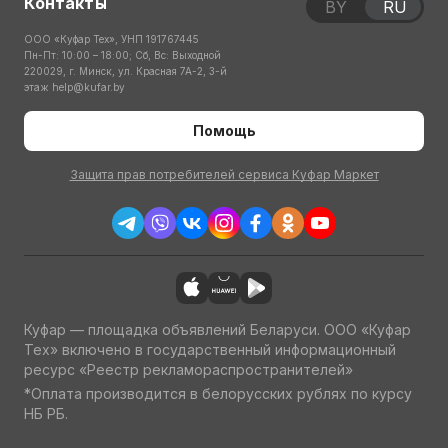
Контакты
BY
RU
ООО «Куфар Тех», УНП 191767445
Пн-Пт: 10:00 – 18:00; Сб, Вс: Выходной
220029, г. Минск, ул. Красная 7А-2, 3-й
этаж
help@kufar.by
Помощь
Защита прав потребителей сервиса Куфар Маркет
Куфар — площадка объявлений Беларуси. ООО «Куфар
Тех» включено в государственный информационный
ресурс «Реестр рекламораспространителей»
*Оплата производится в белорусских рублях по курсу
НБ РБ.