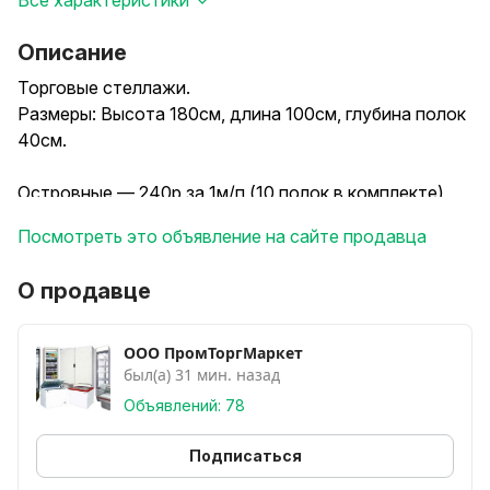
Все характеристики
Описание
Торговые стеллажи.
Размеры: Высота 180см, длина 100см, глубина полок
40см.
Островные — 240р за 1м/п (10 полок в комплекте)
Пристенные — 190р за 1м/п (5 полок в комплекте)
Посмотреть это объявление на сайте продавца
Все в наличии.
О продавце
Возможна отправка по РБ.
ООО ПромТоргМаркет
был(а) 31 мин. назад
Объявлений: 78
Подписаться