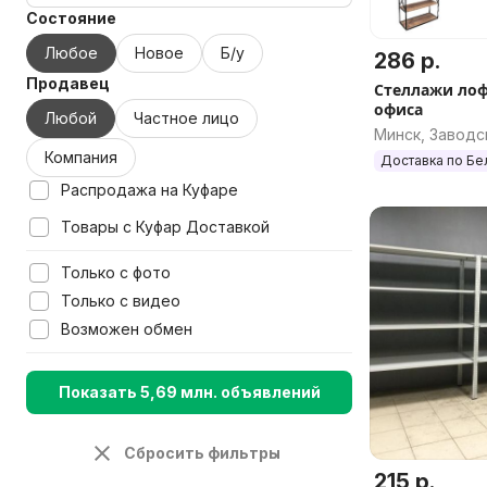
Состояние
Любое
Новое
Б/у
286 р.
Продавец
Стеллажи лоф
офиса
Любой
Частное лицо
Минск, Заводс
Компания
Доставка по Бе
Распродажа на Куфаре
Товары с Куфар Доставкой
Только с фото
Только с видео
Возможен обмен
Показать 5,69 млн. объявлений
Сбросить фильтры
215 р.