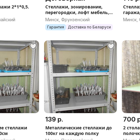
ажи 2*1*0,5.
Стеллажи, зонирование,
Стелла
перегородки, лофт мебель,
гаража
недорого, под заказ
майский
Минск, Фрунзенский
Минск,
Гарантия
Доставка по Беларуси
139 р.
700 р
ие стеллажи
Металлические стеллажи до
2 стол
0см
100кг на каждую полку
полочк