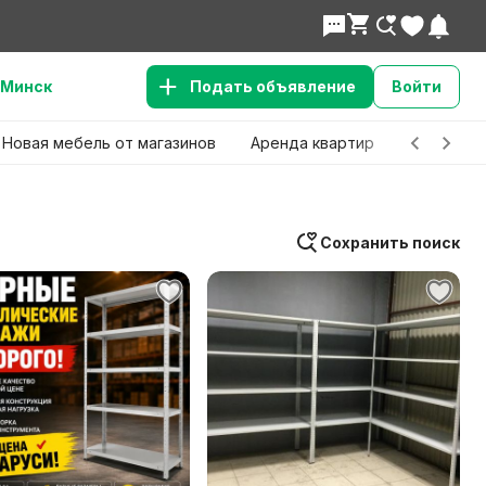
Минск
Подать объявление
Войти
Новая мебель от магазинов
Аренда квартир
Детские 
Сохранить поиск