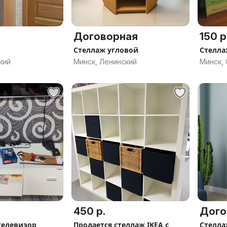
Договорная
150 р
Стеллаж угловой
Стелл
кий
Минск, Ленинский
Минск,
450 р.
Дого
телевизор
Продается стеллаж IKEA с
Стелла