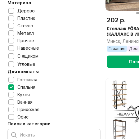
Материал
Дерево
Пластик
202 р.
Стекло
Стеллаж FÖR
Металл
(КАЛЛАКС В И
77x147 см, та
Прочее
Минск, Ленинс
Навесные
Гарантия
Дост
С ящиком
Поз
Угловые
Для комнаты
Гостиная
Спальня
Кухня
Ванная
Прихожая
Офис
Поиск в категории