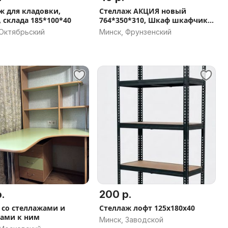
ж для кладовки,
Стеллаж АКЦИЯ новый
, склада 185*100*40
764*350*310, Шкаф шкафчик
на балкон
 Октябрьский
Минск, Фрунзенский
.
200 р.
а со стеллажами и
Стеллаж лофт 125x180x40
ами к ним
Минск, Заводской