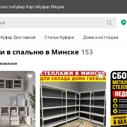
сность
Куфар Карта
Куфар Медиа
 Куфар Доставкой
Статьи Куфара
Дома и коттеджи
и в спальню в Минске
153
 новизне