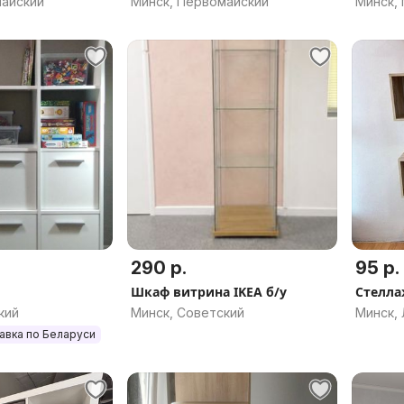
майский
Минск, Первомайский
Минск,
290 р.
95 р.
Шкаф витрина IKEA б/у
Стелла
кий
Минск, Советский
Минск,
авка по Беларуси