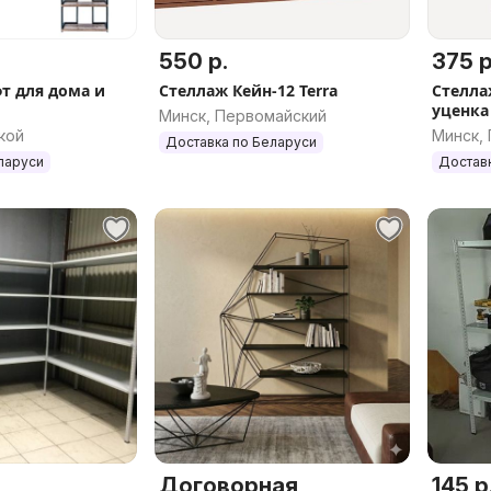
550 р.
375 р
т для дома и
Стеллаж Кейн-12 Terra
Стелла
уценка
Минск, Первомайский
кой
Минск,
Доставка по Беларуси
ларуси
Достав
Договорная
145 р