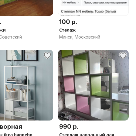
.
100 р.
ажи
Стелаж
 Советский
Минск, Московский
ворная
990 р.
ж ikea baggebo
Стеллаж напольный для