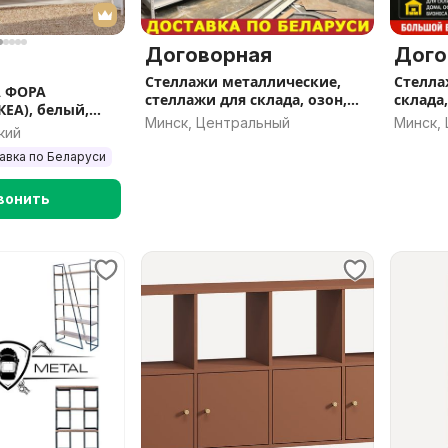
Договорная
Дого
Стеллажи металлические,
Стелла
A ФОРА
стеллажи для склада, озон,
склада
КЕА), белый,
вб, стеллажи в гараж, дома,
архивн
Минск, Центральный
Минск,
мбурат
кий
ПВЗ, складные
гаража
авка по Беларуси
вонить