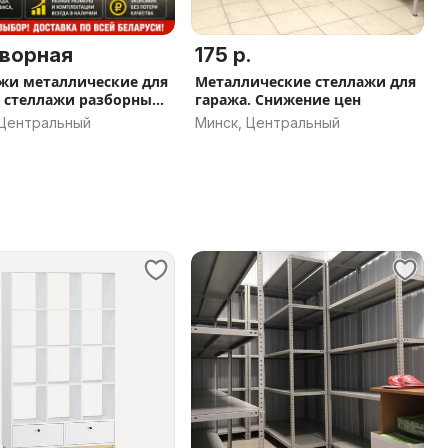
ворная
175 р.
жи металлические для
Металлические стеллажи для
, стеллажи разборные,
гаража. Снижение цен
ые стеллажи, для
 Центральный
Минск, Центральный
, дома