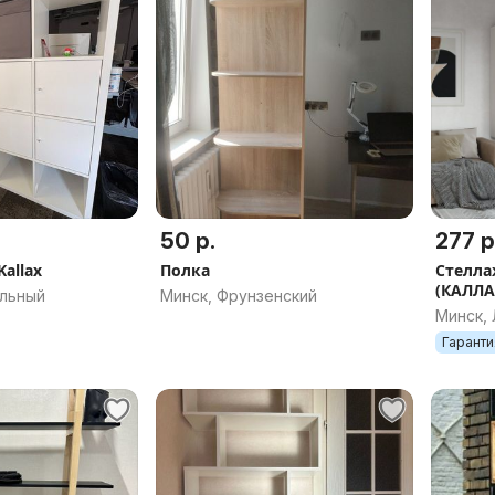
50 р.
277 р
Kallax
Полка
Стелла
(КАЛЛА
альный
Минск, Фрунзенский
112x14
Минск,
Гаранти