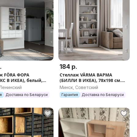
.
184 р.
ж FÖRA ФОРА
Стеллаж VÄRMA ВАРМА
КС В ИКЕА), белый,
(БИЛЛИ В ИКЕА), 78x198 см.
7 см, тамбурат
Белый/серый
 Ленинский
Минск, Советский
я
Доставка по Беларуси
Гарантия
Доставка по Беларуси