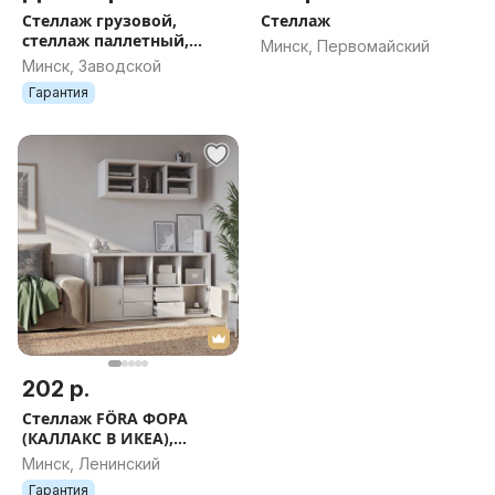
Стеллаж грузовой,
Стеллаж
стеллаж паллетный,
Минск, Первомайский
стеллаж фронтальный
Минск, Заводской
Гарантия
202 р.
Стеллаж FÖRA ФОРА
(КАЛЛАКС В ИКЕА),
белый, 77x147 см,
Минск, Ленинский
тамбурат
Гарантия