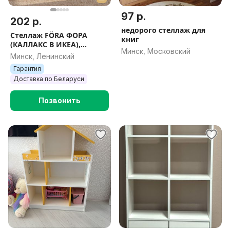
97 р.
202 р.
недорого стеллаж для
Стеллаж FÖRA ФОРА
книг
(КАЛЛАКС В ИКЕА),
Минск, Московский
белый, 77x147 см,
Минск, Ленинский
тамбурат
Гарантия
Доставка по Беларуси
Позвонить