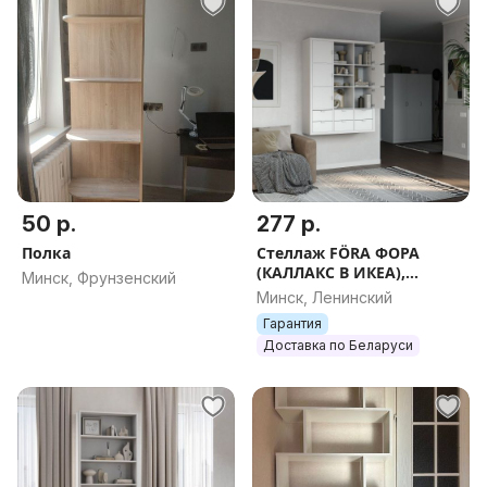
50 р.
277 р.
Полка
Стеллаж FÖRA ФОРА
(КАЛЛАКС В ИКЕА),
Минск, Фрунзенский
белый, 112x147 см,
Минск, Ленинский
тамбурат
Гарантия
Доставка по Беларуси