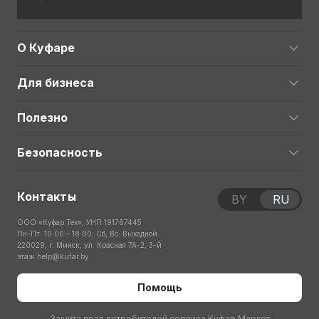
О Куфаре
Для бизнеса
Полезно
Безопасность
Контакты
BY
RU
ООО «Куфар Тех», УНП 191767445
Пн-Пт: 10:00 – 18:00; Сб, Вс: Выходной
220029, г. Минск, ул. Красная 7А-2, 3-й
этаж
help@kufar.by
Помощь
Защита прав потребителей сервиса Куфар Маркет