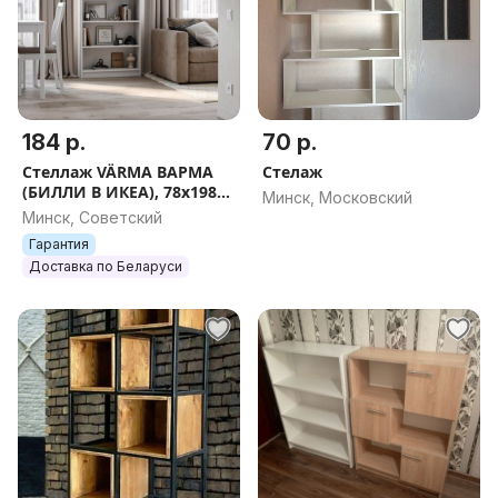
184 р.
70 р.
Стеллаж VÄRMA ВАРМА
Стелаж
(БИЛЛИ В ИКЕА), 78x198
Минск, Московский
см. Белый/серый
Минск, Советский
Гарантия
Доставка по Беларуси