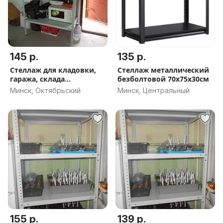
145 р.
135 р.
Стеллаж для кладовки,
Стеллаж металлический
гаража, склада
безболтовой 70х75х30см
185*100*40
Минск, Октябрьский
Минск, Центральный
155 р.
139 р.