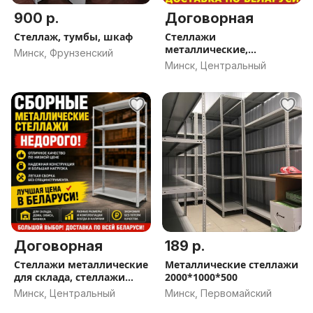
900 р.
Договорная
Стеллаж, тумбы, шкаф
Стеллажи
металлические,
Минск, Фрунзенский
стеллажи для склада,
Минск, Центральный
озон, вб, стеллажи в
гараж, дома, ПВЗ,
складные
Договорная
189 р.
Стеллажи металлические
Металлические стеллажи
для склада, стеллажи
2000*1000*500
разборные, архивные
Минск, Центральный
Минск, Первомайский
стеллажи, для гаража,