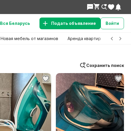
Вся Беларусь
Подать объявление
Войти
Новая мебель от магазинов
Аренда квартир
Детские 
Сохранить поиск