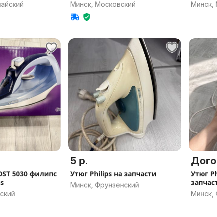
протек
майский
Минск, Московский
Минск,
5 р.
Дого
DST 5030 филипс
Утюг Philips на запчасти
Утюг Ph
us
запчас
Минск, Фрунзенский
ский
Минск,