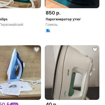
850 р.
ilips
Парогенератор утюг
 Первомайский
Гомель
50 р.
40 р.
-25%