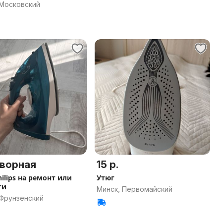
ает.
 Московский
ворная
15 р.
ilips на ремонт или
Утюг
ти
Минск, Первомайский
 Фрунзенский