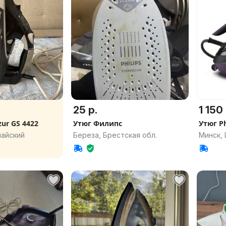
25 р.
1 150 
zur GS 4422
Утюг Филипс
Утюг Ph
майский
Береза, Брестская обл.
Минск,