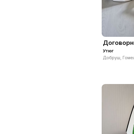
Договорн
Утюг
Добруш, Гомел