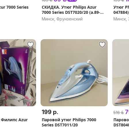
zur 7000 Series
СКИДКА. Утюг Philips Azur
Утюг Ph
7000 Series DST7020/20 (а.89-
047884)
009051)
Минск, Фрунзенский
Минск,
199 р.
7
516 р.
 Филипс Azur
Паровой утюг Philips 7000
Паровой
Series DST7011/20
DST8040