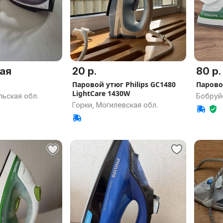
ая
20 р.
80 р.
Паровой утюг Philips GC1480
Паровой
LightCare 1430W
ьская обл.
Бобруйс
Горки, Могилевская обл.