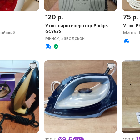
120 р.
75 р.
Утюг парогенератор Philips
Утюг Ph
GC8635
майский
Минск,
Минск, Заводской
69 р.
1
109 р.
199 р.
-37%