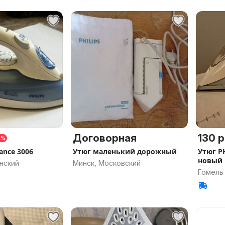
Договорная
130 р
0%
lance 3006
Утюг маленький дорожный
Утюг PH
новый
нский
Минск, Московский
Гомель