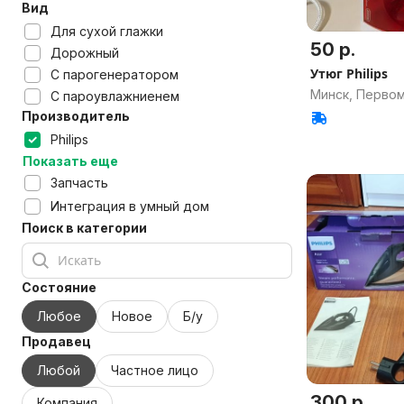
Вид
Для сухой глажки
50 р.
Дорожный
Утюг Philips
С парогенератором
Минск, Перво
С пароувлажниенем
Производитель
Philips
Показать еще
Запчасть
Интеграция в умный дом
Поиск в категории
Состояние
Любое
Новое
Б/у
Продавец
Любой
Частное лицо
300 р.
Компания