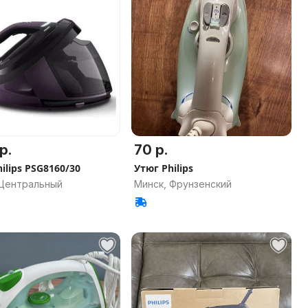
р.
70 р.
ilips PSG8160/30
Утюг Philips
 Центральный
Минск, Фрунзенский