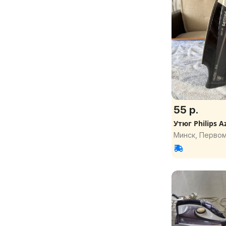
55 р.
Утюг Philips A
Минск, Перво