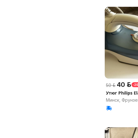
40 р.
50 р.
-2
Утюг Philips E
Минск, Фрунзе