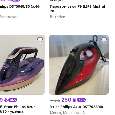
ilips DST5040/80 (а.46-
Паровой утюг PHILIPS Mistral
20
 Заводской
Витебск
9 р.
250 р.
475 р.
-85%
-47%
 Утюг Philips Azur
Утюг Philips Azur DST7022/40
/30 - уценка,
Минск, Московский