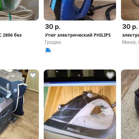
30 р.
30 р.
C 2806 без
Утюг электрический PHILIPS
электр
Гродно
Минск,