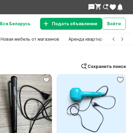
Вся Беларусь
Подать объявление
Войти
Новая мебель от магазинов
Аренда квартир
Детские 
Сохранить поиск