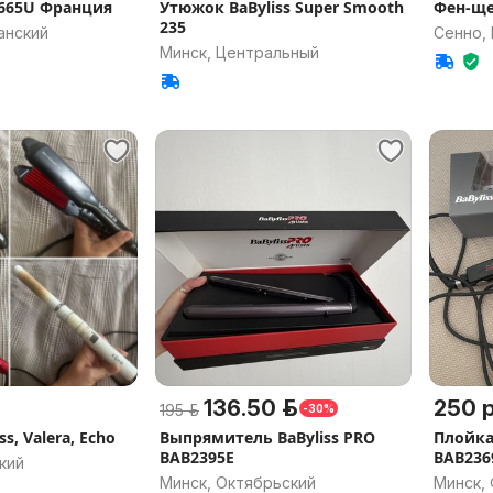
665U Франция
Утюжок BaByliss Super Smooth
Фен-ще
235
анский
Сенно, 
Минск, Центральный
136.50 р.
250 р
195 р.
-30%
s, Valera, Echo
Выпрямитель BaByliss PRO
Плойка 
BAB2395E
BAB236
кий
Минск, Октябрьский
Минск,