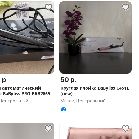
 р.
50 р.
 автоматический
Круглая плойка BaByliss C451E
 BaByliss PRO BAB2665
(new)
 Центральный
Минск, Центральный