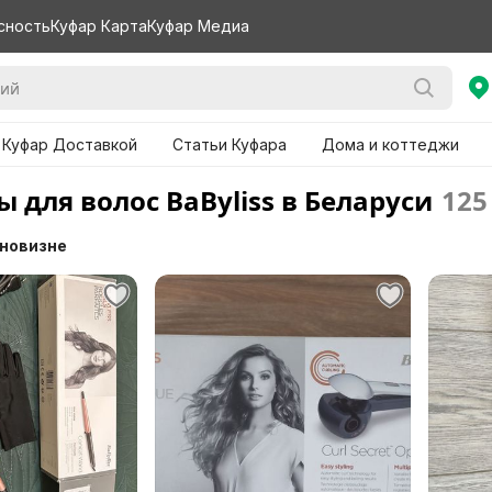
сность
Куфар Карта
Куфар Медиа
 Куфар Доставкой
Статьи Куфара
Дома и коттеджи
 для волос BaByliss в Беларуси
125
 новизне