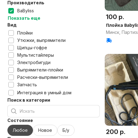
Производитель
BaByliss
100 р.
Показать еще
Вид
Плойка Babyli
Минск, Партиз
Плойки
Утюжки, выпрямители
Щипцы-гофре
Мультистайлеры
Электробигуди
Выпрямители-плойки
Расчески-выпрямители
Запчасть
Интеграция в умный дом
Поиск в категории
Состояние
Любое
Новое
Б/у
200 р.