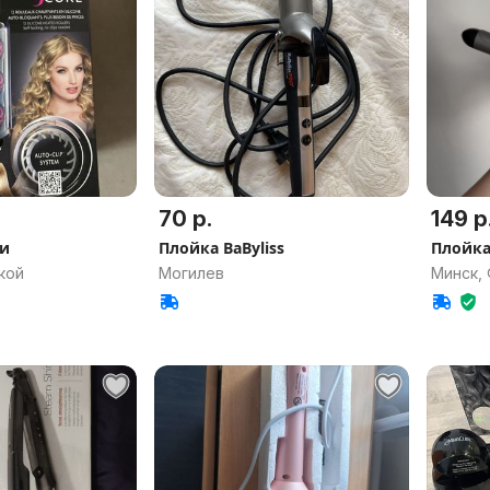
70 р.
149 р
ди
Плойка BaByliss
Плойка
кой
Могилев
Минск,