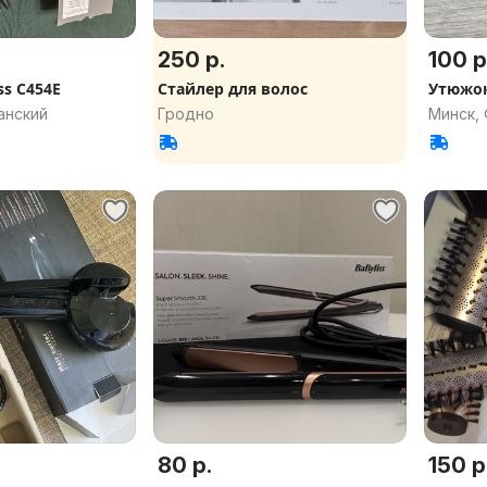
250 р.
100 р
ss C454E
Стайлер для волос
Утюжо
анский
Гродно
Минск,
80 р.
150 р