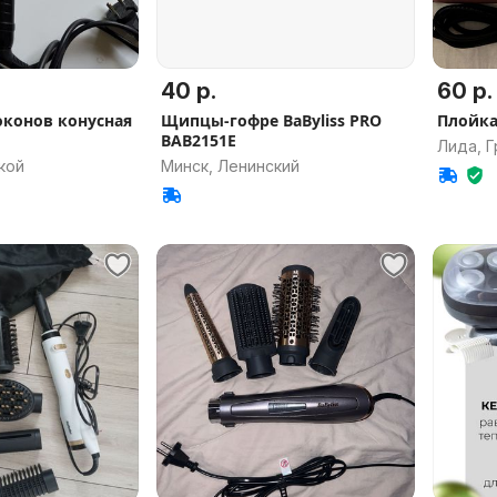
40 р.
60 р.
оконов конусная
Щипцы-гофре BaByliss PRO
Плойка 
BAB2151E
Лида, Г
кой
Минск, Ленинский