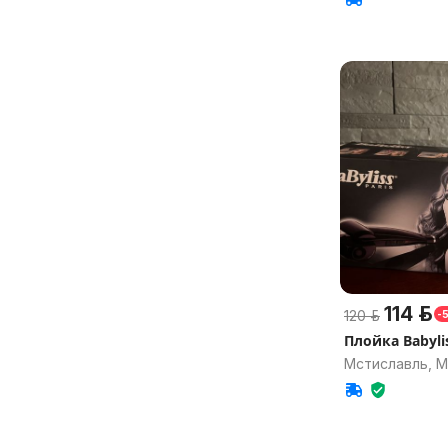
114 р.
120 р.
-
Плойка Babylis
Мстиславль, М