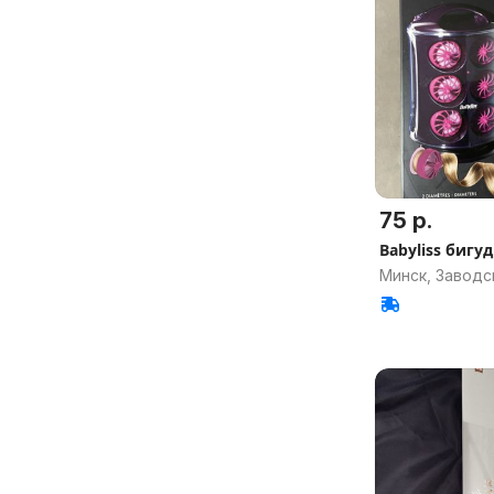
75 р.
Babyliss бигу
Минск, Заводс