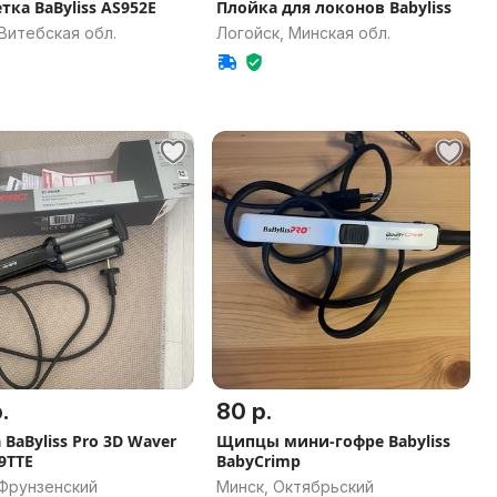
тка BaByliss AS952E
Плойка для локонов Babyliss
Витебская обл.
Логойск, Минская обл.
.
80 р.
BaByliss Pro 3D Waver
Щипцы мини-гофре Babyliss
9TTE
BabyCrimp
 Фрунзенский
Минск, Октябрьский