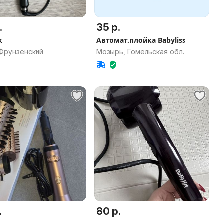
.
35 р.
к
Автомат.плойка Babyliss
 Фрунзенский
Мозырь, Гомельская обл.
.
80 р.