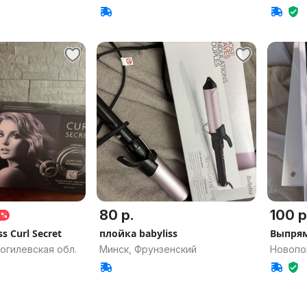
80 р.
100 р
5%
s Curl Secret
плойка babyliss
Выпрям
огилевская обл.
Минск, Фрунзенский
Новопо