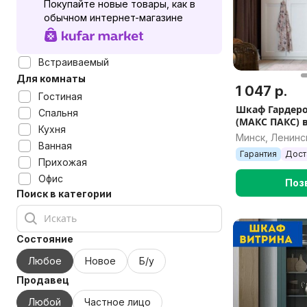
Покупайте новые товары, как в
обычном интернет-магазине
Встраиваемый
Для комнаты
1 047 р.
Гостиная
Шкаф Гардеро
Спальня
(МАКС ПАКС) 
Кухня
200/250х233х6
Минск, Ленинс
Ванная
комбинации
Гарантия
Дост
Прихожая
Офис
Поз
Поиск в категории
Состояние
Любое
Новое
Б/у
Продавец
Любой
Частное лицо