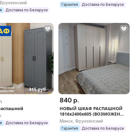
ОЖЕН ВЫБОР
 Фрунзенский
Гарантия
Доставка по Беларуси
НЕНИЯ/РАЗМЕРА/
я
Доставка по Беларуси
.
840 р.
распашной
НОВЫЙ ШКАФ РАСПАШНОЙ
1816х2400х605 (ВОЗМОЖЕН
к
ВЫБОР НАПОЛНЕНИЯ/
Минск, Фрунзенский
я
Доставка по Беларуси
РАЗМЕРА/ ЦВЕТА)
Гарантия
Доставка по Беларуси