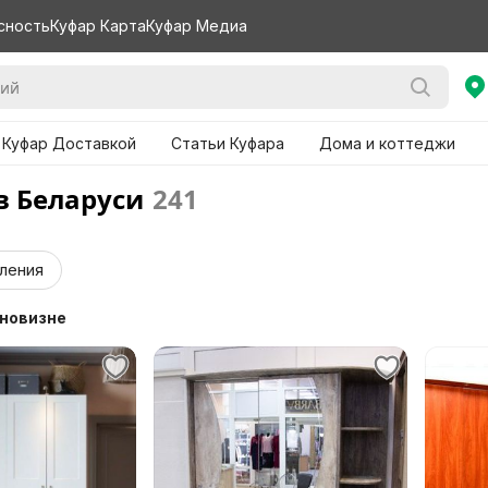
сность
Куфар Карта
Куфар Медиа
 Куфар Доставкой
Статьи Куфара
Дома и коттеджи
 Беларуси
241
ления
 новизне