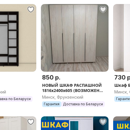
850 р.
730 р
НОВЫЙ ШКАФ РАСПАШНОЙ
Шкаф Б
1816х2400х605 (ВОЗМОЖЕН
кий
Минск,
ВЫБОР НАПОЛНЕНИЯ/
Минск, Фрунзенский
авка по Беларуси
Гаранти
РАЗМЕРА/ ЦВЕТА)
Гарантия
Доставка по Беларуси