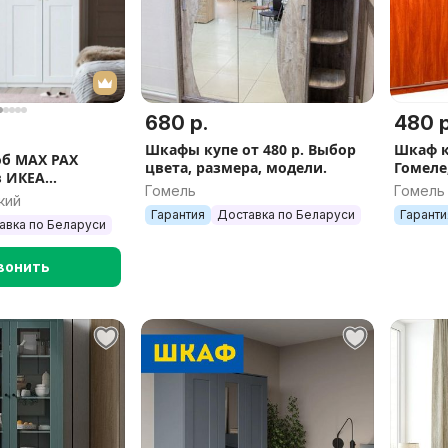
680 р.
480 р
Шкафы купе от 480 р. Выбор
Шкаф к
б MAX PAX
цвета, размера, модели.
Гомеле
в ИКЕА
см
Гомель
Гомель
1 см разные
кий
Гарантия
Доставка по Беларуси
Гаранти
авка по Беларуси
вонить