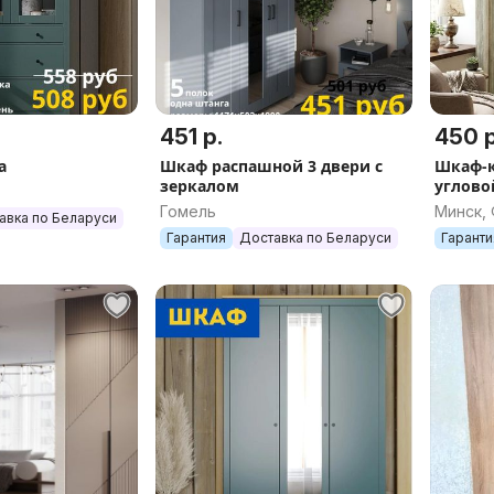
451 р.
450 р
а
Шкаф распашной 3 двери с
Шкаф-к
зеркалом
углово
Гомель
Минск,
авка по Беларуси
Гарантия
Доставка по Беларуси
Гаранти