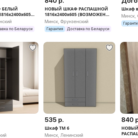
840 р.
Дого
 БЕЛЫЙ
НОВЫЙ ШКАФ РАСПАШНОЙ
Шкаф в
816х2400х605
1816х2400х605 (ВОЗМОЖЕН
Минск,
ВЫБОР
ВЫБОР НАПОЛНЕНИЯ/
нский
Минск, Фрунзенский
Гаранти
/РАЗМЕРА/
РАЗМЕРА/ ЦВЕТА)
авка по Беларуси
Гарантия
Доставка по Беларуси
535 р.
840 р
Шкаф ТМ 6
НОВЫЙ
РАСПАШ
кий
Минск, Ленинский