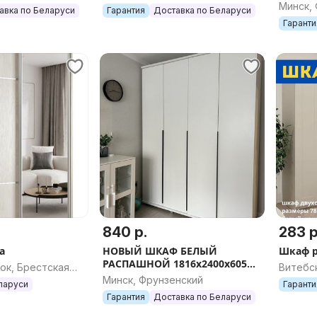
(ВОЗМ
Минск,
авка по Беларуси
Гарантия
Доставка по Беларуси
НАПОЛ
Гаранти
ЦВЕТА)
840 р.
283 р
а
НОВЫЙ ШКАФ БЕЛЫЙ
Шкаф 
РАСПАШНОЙ 1816х2400х605
ок, Брестская
Витебс
(ВОЗМОЖЕН ВЫБОР
Минск, Фрунзенский
ларуси
Гаранти
НАПОЛНЕНИЯ/РАЗМЕРА/
Гарантия
Доставка по Беларуси
ЦВЕТА)