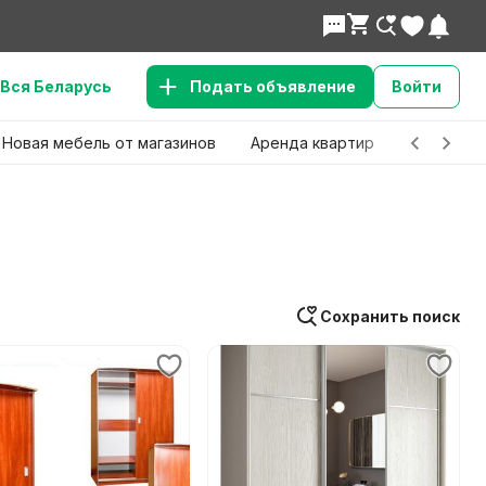
Вся Беларусь
Подать объявление
Войти
Новая мебель от магазинов
Аренда квартир
Детские 
Сохранить поиск