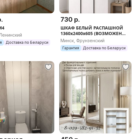
.
730 р.
М4
ШКАФ БЕЛЫЙ РАСПАШНОЙ
1360х2400х605 (ВОЗМОЖЕН
 Ленинский
ВЫБОР НАПОЛНЕНИЯ/
Минск, Фрунзенский
я
Доставка по Беларуси
РАЗМЕРА/ ЦВЕТА)
Гарантия
Доставка по Беларуси