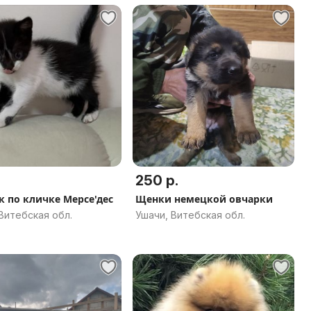
250 р.
к по кличке Мерсе'дес
Щенки немецкой овчарки
Витебская обл.
Ушачи, Витебская обл.