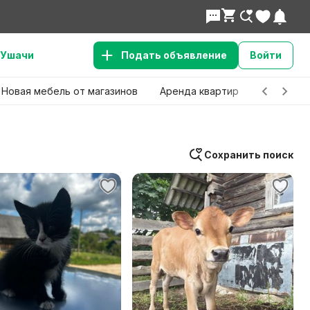
Ушачи
Подать объявление
Войти
Новая мебель от магазинов
Аренда квартир
Детские 
Сохранить поиск