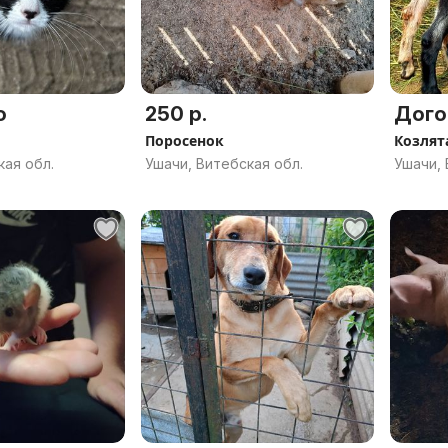
о
250 р.
Дого
Поросенок
Козлят
кая обл.
Ушачи, Витебская обл.
Ушачи, 