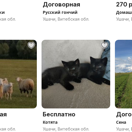
Договорная
270 р
ки
Русский гончий
Домашн
кая обл.
Ушачи, Витебская обл.
Ушачи, 
ая
Бесплатно
Дого
Котята
Сена
кая обл.
Ушачи, Витебская обл.
Ушачи, 