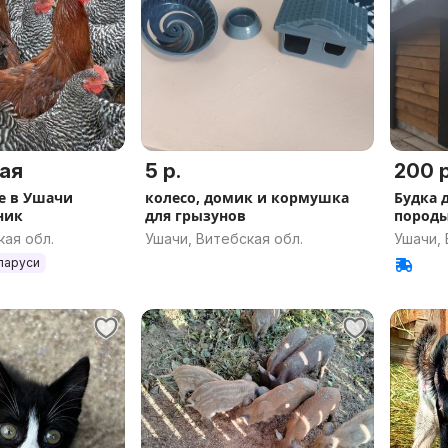
ая
5 р.
200 р
е в Ушачи
колесо, домик и кормушка
Будка 
ник
для грызунов
пород
кая обл.
Ушачи, Витебская обл.
Ушачи, 
ларуси