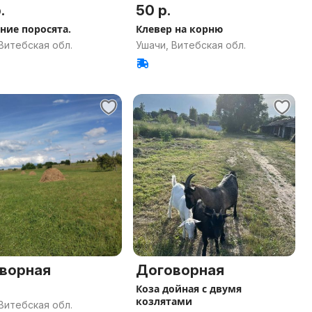
.
50 р.
ие поросята.
Клевер на корню
Витебская обл.
Ушачи, Витебская обл.
ворная
Договорная
Коза дойная с двумя
козлятами
Витебская обл.