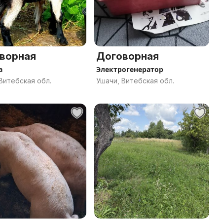
ворная
Договорная
а
Электрогенератор
Витебская обл.
Ушачи, Витебская обл.