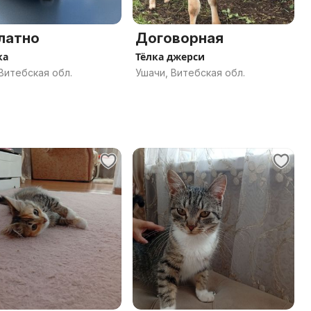
латно
Договорная
ка
Тёлка джерси
Витебская обл.
Ушачи, Витебская обл.