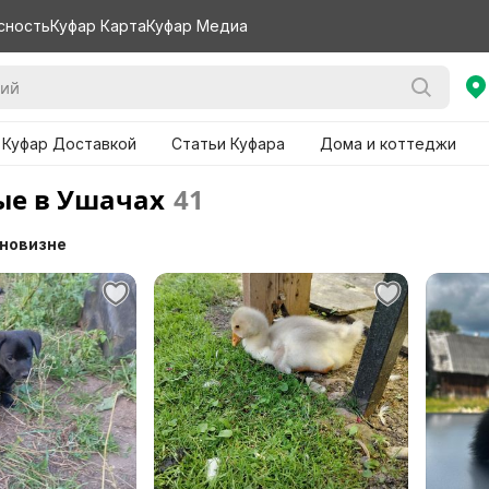
сность
Куфар Карта
Куфар Медиа
 Куфар Доставкой
Статьи Куфара
Дома и коттеджи
е в Ушачах
41
 новизне