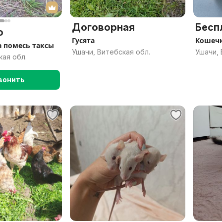
Договорная
Бесп
о
Гусята
Кошеч
 помесь таксы
Ушачи, Витебская обл.
Ушачи, 
кая обл.
вонить