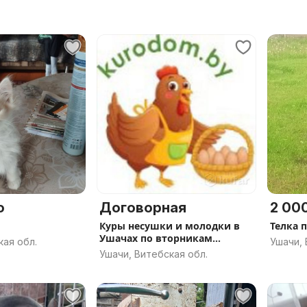
о
Договорная
2 000
Куры несушки и молодки в
Телка 
Ушачах по вторникам
кая обл.
Ушачи, 
+курочка в подарок
Ушачи, Витебская обл.