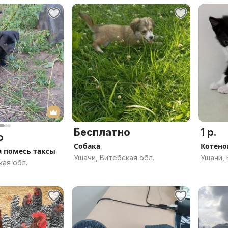
Бесплатно
1 р.
о
Собака
Котено
 помесь таксы
Ушачи, Витебская обл.
Ушачи, 
кая обл.