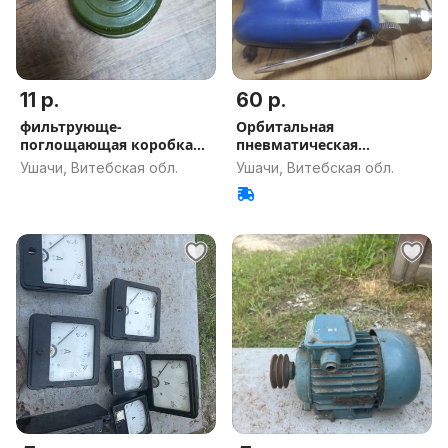
11 р.
60 р.
фильтрующе-
Орбитальная
поглощающая коробка
пневматическая
(ФПК от противогаз
шлифмашина 150 мм
Ушачи, Витебская обл.
Ушачи, Витебская обл.