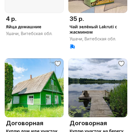
4 р.
35 р.
Яйца домашние
Чай зелёный Lakruti с
жасмином
Ушачи, Витебская обл.
Ушачи, Витебская обл.
Договорная
Договорная
Куплю дом или участок
Куплю участок на берегу