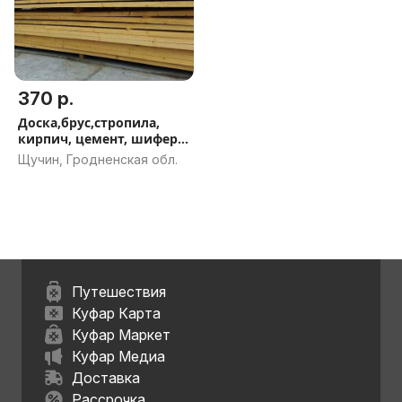
370 р.
Доска,брус,стропила,
кирпич, цемент, шифер и
др.
Щучин, Гродненская обл.
Путешествия
Куфар Карта
Куфар Маркет
Куфар Медиа
Доставка
Рассрочка