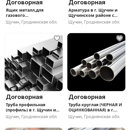
Договорная
Договорная
Ящик металл,для
Арматура в г. Щучин и
газового
Щучинском районе с
счётчика,редуктора
ДОСТАВКОЙ
Щучин, Гродненская обл.
Щучин, Гродненская обл.
Договорная
Договорная
Труба профильная
Труба круглая (ЧЕРНАЯ И
(профиль) в г. Щучин и
ОЦИНКОВАННАЯ) в г.
Щучинском районе с
Щучин и Щучинском
Щучин, Гродненская обл.
Щучин, Гродненская обл.
ДОСТАВКОЙ
районе с ДОСТАВКОЙ