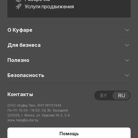
Услуги продвижения
О Куфаре
Для бизнеса
Полезно
Безопасность
Контакты
BY
RU
ООО «Куфар Тех», УНП 191767445
Пн-Пт: 10:00 – 18:00; Сб, Вс: Выходной
220029, г. Минск, ул. Красная 7А-2, 3-й
этаж
help@kufar.by
Помощь