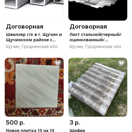
Договорная
Договорная
Швеллер г/к в г. Щучин и
Лист стальной(черный/
Щучинском районе с
оцинкованный/
ДОСТАВКОЙС
рифленый) г. Щучин и
Щучин, Гродненская обл.
Щучин, Гродненская обл.
Щучинском районе с
ДОСТАВКОЙ
500 р.
3 р.
Новое плитка 15 на 15
Шифер