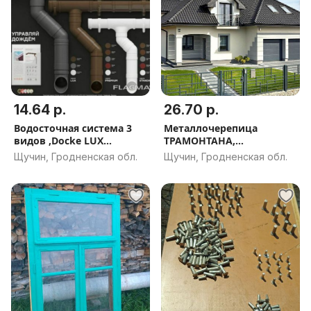
14.64 р.
26.70 р.
Водосточная система 3
Металлочерепица
видов ,Docke LUX
ТРАМОНТАНА,
140/100// PREMIUM
МОНТЕРРОСА ,
Щучин, Гродненская обл.
Щучин, Гродненская обл.
120/85// DACHA
МОНТЕКРИСТО
(Эконом)120/80