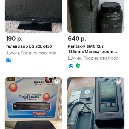
190 р.
640 р.
Телевизор LG 32LK450
Pentax-F SMC f2,8
135mm/Marexar zoom
Щучин, Гродненская обл.
close-up lens
Щучин, Гродненская обл.