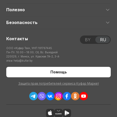
Полезно
Безопасность
Контакты
BY
RU
ООО «Куфар Тех», УНП 191767445
Пн-Пт: 10:00 – 18:00; Сб, Вс: Выходной
220029, г. Минск, ул. Красная 7А-2, 3-й
этаж
help@kufar.by
Помощь
Защита прав потребителей сервиса Куфар Маркет