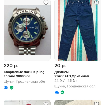
220 р.
20 р.
Кварцевые часы Kipling
Джинсы
chrono 90000.06
STACCATO,Оригинал
разм.44-46, made in Italy
44 (xs), 46 (s)
Щучин, Гродненская обл.
Щучин, Гродненская обл.