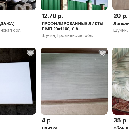
12.70 р.
20 р.
ОДАЖА)
ПРОФИЛИРОВАННЫЕ ЛИСТЫ
Линоли
Е МП-20x1100, С-8...
нская обл.
Щучин,
Щучин, Гродненская обл.
4 р.
35 р.
Плитка
Обои в