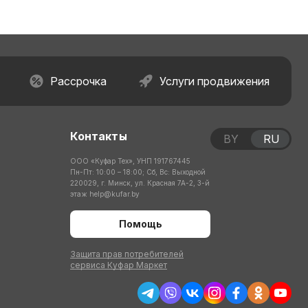
Рассрочка
Услуги продвижения
Контакты
BY
RU
ООО «Куфар Тех», УНП 191767445
Пн-Пт: 10:00 – 18:00; Сб, Вс: Выходной
220029, г. Минск, ул. Красная 7А-2, 3-й
этаж
help@kufar.by
Помощь
Защита прав потребителей
сервиса Куфар Маркет