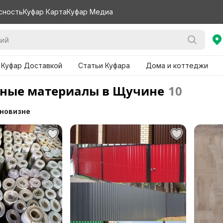
сность
Куфар Карта
Куфар Медиа
 Куфар Доставкой
Статьи Куфара
Дома и коттеджи
ные материалы в Щучине
10
 новизне