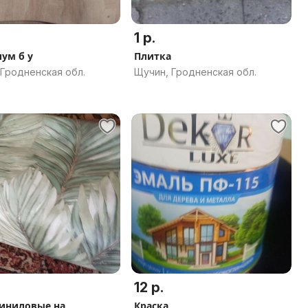
1 р.
ум б у
Плитка
 Гродненская обл.
Щучин, Гродненская обл.
12 р.
иниловые на
Краска