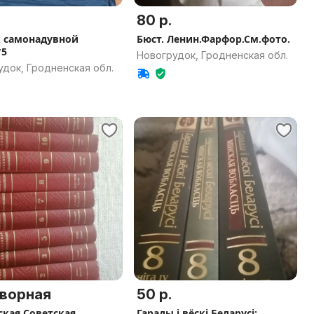
80 р.
 самонадувной
Бюст. Ленин.Фарфор.См.фото.
*5
Новогрудок, Гродненская обл.
док, Гродненская обл.
ворная
50 р.
ская Советская
Гарады і вёскі Беларусі: