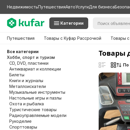
Недвижимость
Путешествия
Авто
Услуги
Для бизнеса
Безопа
Категории
Путешествия
Товары с Куфар Рассрочкой
Товары с
Товары 
Все категории
Хобби, спорт и туризм
CD, DVD, пластинки
По
Антиквариат и коллекции
Билеты
Книги и журналы
Металлоискатели
Музыкальные инструменты
Настольные игры и пазлы
Охота и рыбалка
Туристические товары
Радиоуправляемые модели
Рукоделие
Спорттовары