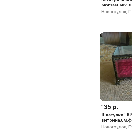
Monster 60v 3
Новогрудок, Г
135 р.
Шкатулка ''В
витрина.См.ф
Новогрудок, Г