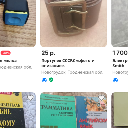
25 р.
1 700
-30%
я мелка
Портупея СССР.См.фото и
Электр
описаниее.
Smith
родненская обл.
Новогрудок, Гродненская обл.
Новогру