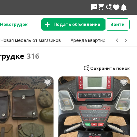
Новогрудок
Подать объявление
Войти
Новая мебель от магазинов
Аренда квартир
Детские 
грудке
316
Сохранить поиск