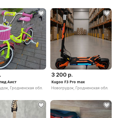
.
3 200 р.
пед Аист
Kugoo F3 Pro max
док, Гродненская обл.
Новогрудок, Гродненская обл.