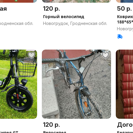
ая
120 р.
50 р.
Горный велосипед
Коврик
188*65
родненская обл.
Новогрудок, Гродненская обл.
Новогру
120 р.
Дого
сипед GT
Велосипед
Белару