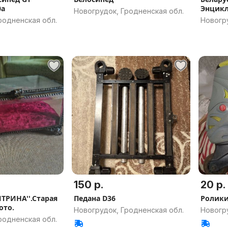
0a
Энцик
Новогрудок, Гродненская обл.
1976г.
родненская обл.
Новогру
150 р.
20 р.
ИТРИНА''.Старая
Педана D36
Ролик
ото.
Новогрудок, Гродненская обл.
Новогру
родненская обл.