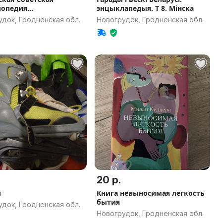
лопедия
энцыклапедыя. Т 8. Мінска
См.фото.оп
док, Гродненская обл.
Новогрудок, Гродненская обл.
20 р.
и
Книга невыносимая легкость
бытия
док, Гродненская обл.
Новогрудок, Гродненская обл.