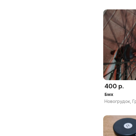
400 р.
Бмх
Новогрудок, Г