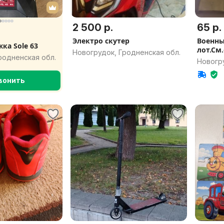
2 500 р.
65 р.
Электро скутер
Военны
ка Sole 63
лот.См
Новогрудок, Гродненская обл.
родненская обл.
Новогру
вонить