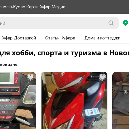
сность
Куфар Карта
Куфар Медиа
 Куфар Доставкой
Статьи Куфара
Дома и коттеджи
для хобби, спорта и туризма в Ново
 новизне