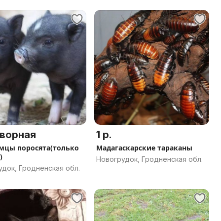
ворная
1 р.
мцы поросята(только
Мадагаскарские тараканы
)
Новогрудок, Гродненская обл.
док, Гродненская обл.