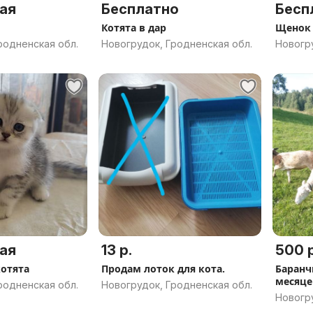
ая
Бесплатно
Бесп
Котята в дар
Щенок
родненская обл.
Новогрудок, Гродненская обл.
Новогру
ая
13 р.
500 р
отята
Продам лоток для кота.
Баранч
месяце
родненская обл.
Новогрудок, Гродненская обл.
Новогру