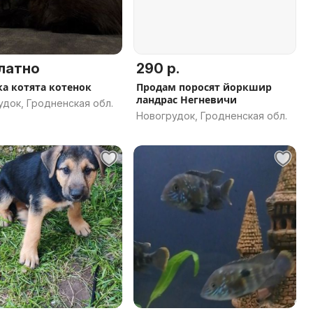
латно
290 р.
а котята котенок
Продам поросят йоркшир
ландрас Негневичи
док, Гродненская обл.
Новогрудок, Гродненская обл.