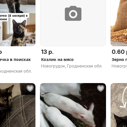
о
13 р.
0.60 
чка в поисках
Козлик на мясо
Зерно
Новогрудок, Гродненская обл.
Новогру
родненская обл.