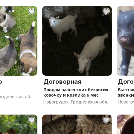
о
Договорная
Дого
Продам зааненских безрогих
Вьетна
козочку и козлика 6 мес
звонки
родненская обл.
Новогрудок, Гродненская обл.
Новогру