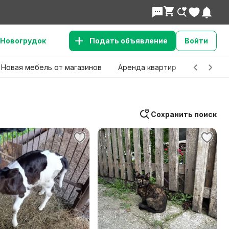
Новогрудок
Подать объявление
Войти
Новая мебель от магазинов
Аренда квартир
Детские 
Сохранить поиск