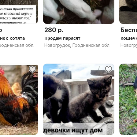
о
280 р.
Бесп
нок котята
Продам парасят
Кошечк
родненская обл.
Новогрудок, Гродненская обл.
Новогру