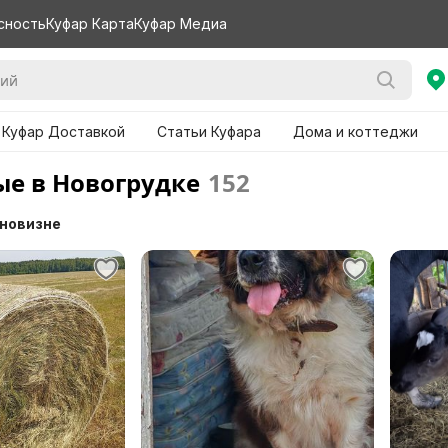
сность
Куфар Карта
Куфар Медиа
 Куфар Доставкой
Статьи Куфара
Дома и коттеджи
е в Новогрудке
152
 новизне