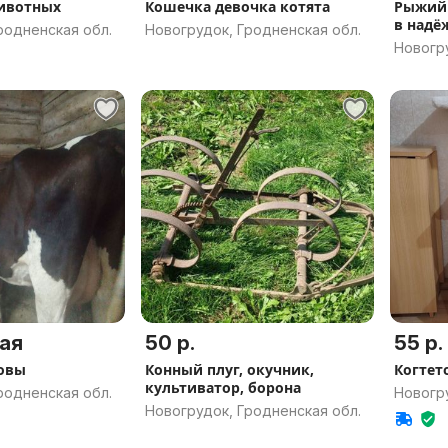
животных
Кошечка девочка котята
Рыжий 
в надё
родненская обл.
Новогрудок, Гродненская обл.
Новогру
ая
50 р.
55 р.
овы
Конный плуг, окучник,
Когтет
культиватор, борона
родненская обл.
Новогру
Новогрудок, Гродненская обл.